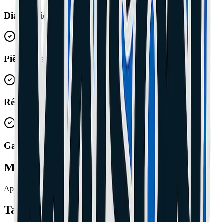
Diagnostic Gratuit
Pièces Premium
Réparation Express
Garantie 1 An
Marques Prises en Charge
Apple
Tarifs
Grasse