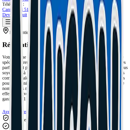
Téléphone :
Cannes: 04 51 26 27 50
Le Cannet: 04 51 26 27 51
Devis Gratuit
Intervention sur
Grasse
Réparation iPhone à Grasse
Votre iPhone est un outil indispensable au quotidien. Notre service
spécialisé prend en charge toutes les pannes iPhone. La capitale des
parfums fait partie de notre zone d'intervention privilégiée. Que vous
soyez situé à Saint-Jacques, Magagnosc, Saint-Antoine ou dans les
communes alentours, notre atelier est facilement accessible ou nous
pouvons venir chercher votre iPhone. Nous sommes experts sur de
nombreuses marques comme Apple. Toutes nos réparations sont
effectuées avec des pièces de haute qualité et bénéficient d'une
garantie de 1 an. Nos tarifs sont transparents et le devis est gratuit.
Avec ou sans RDV
Garantie 1 An
Avis Google