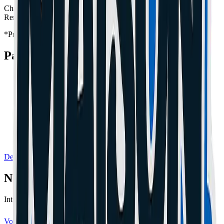
Changement d'écran
dès 89€
Remplacement batterie
dès 49€
*Prix indicatifs, main d'œuvre incluse.
Pannes Fréquentes
!
Écran cassé ou fissuré
!
Batterie qui se décharge vite
!
Problème de charge
!
Caméra défectueuse
Demander un Devis Gratuit
Nos Expertises
Interventions de précision certifiées sur toutes marques.
Voir tout