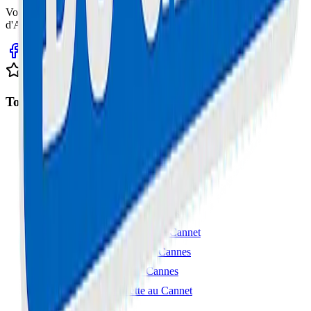
Votre expert en réparation informatique et électronique sur la Côte
d'Azur. Service rapide, fiable et garanti.
Avis clients sur Google
Top Interventions
Réparation Trottinette à Cannes
Réparation iPhone à Cannes
Réparation Samsung à Cannes
Réparation MacBook à Cannes
Réparation Console à Cannes
Réparation Smartphone au Cannet
Réparation Ordinateur à Cannes
Réparation Tablette à Cannes
Réparation Trottinette au Cannet