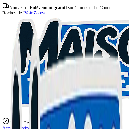
Nouveau :
Enlèvement gratuit
sur Cannes et Le Cannet
Rocheville !
Voir Zones
Expert Certifié
Accueil
Services
Blog
L'Atelier
Contact