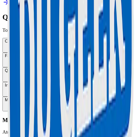
Questions Fréquentes
Tout ce que vous devez savoir sur nos services de réparation.
Combien de temps dure une réparation ?
Faites-vous des devis gratuits ?
Quelle est la garantie sur les réparations ?
Intervenez-vous à domicile ?
Mes données sont-elles conservées ?
Maison Du Geek
Atelier Certifié