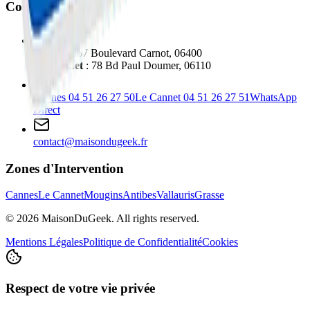
Contact
Cannes
: 67 Boulevard Carnot, 06400
Le Cannet
: 78 Bd Paul Doumer, 06110
Cannes
04 51 26 27 50
Le Cannet
04 51 26 27 51
WhatsApp
Direct
contact@maisondugeek.fr
Zones d'Intervention
Cannes
Le Cannet
Mougins
Antibes
Vallauris
Grasse
©
2026
MaisonDuGeek. All rights reserved.
Mentions Légales
Politique de Confidentialité
Cookies
Respect de votre vie privée