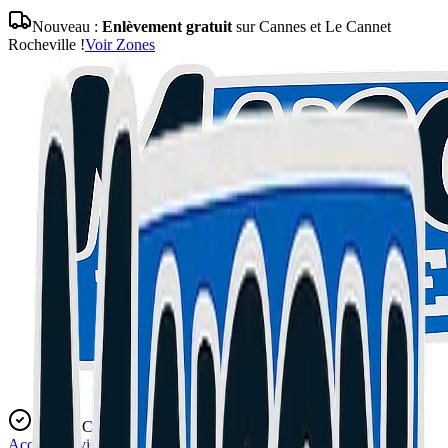
Nouveau :
Enlèvement gratuit
sur Cannes et Le Cannet
Rocheville !
Voir Zones
Expert Certifié
Accueil
Services
Blog
L'Atelier
Contact