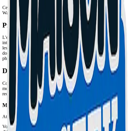
Ce site est hébergé par Vercel Inc., 340 S Lemon Ave #4133
Walnut, CA 91789, USA.
Propriété Intellectuelle
L'ensemble de ce site relève de la législation française et
internationale sur le droit d'auteur et la propriété intellectuelle. Tous
les droits de reproduction sont réservés, y compris pour les
documents téléchargeables et les représentations iconographiques et
photographiques.
Données Personnelles
Conformément à la loi Informatique et Libertés du 6 janvier 1978
modifiée, vous disposez d'un droit d'accès, de modification, de
rectification et de suppression des données vous concernant.
Maison Du Geek
Atelier Certifié
Votre expert en réparation informatique et électronique sur la Côte