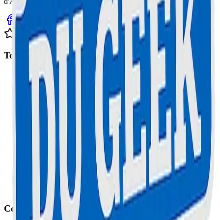
d'Azur. Service rapide, fiable et garanti.
Avis clients sur Google
Top Interventions
Réparation Trottinette à Cannes
Réparation iPhone à Cannes
Réparation Samsung à Cannes
Réparation MacBook à Cannes
Réparation Console à Cannes
Réparation Smartphone au Cannet
Réparation Ordinateur à Cannes
Réparation Tablette à Cannes
Réparation Trottinette au Cannet
Contact