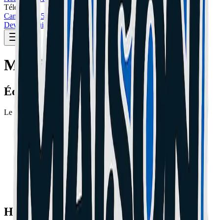
Téléphone :
Cannes: 04 51 26 27 50
Le Cannet: 04 51 26 27 51
Devis Gratuit
Mentions Légales
Éditeur du site
Le site maisondugeek.fr est édité par la société :
Dénomination sociale
:
LA MAISON DU GEEK
Siège social
:
78 BD PAUL DOUMER, 06110 LE
CANNET, FRANCE
SIRET
:
890 448 780 00019
SIREN
:
890 448 780
TVA Intracommunautaire
:
FR11890448780
Email
:
contact@maisondugeek.fr
Téléphone
:
04 93 46 71 63
Hébergement