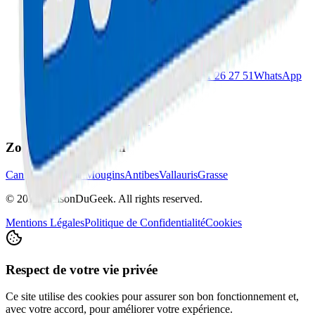
Cannes
: 67 Boulevard Carnot, 06400
Le Cannet
: 78 Bd Paul Doumer, 06110
Cannes
04 51 26 27 50
Le Cannet
04 51 26 27 51
WhatsApp
Direct
contact@maisondugeek.fr
Zones d'Intervention
Cannes
Le Cannet
Mougins
Antibes
Vallauris
Grasse
©
2026
MaisonDuGeek. All rights reserved.
Mentions Légales
Politique de Confidentialité
Cookies
Respect de votre vie privée
Ce site utilise des cookies pour assurer son bon fonctionnement et,
avec votre accord, pour améliorer votre expérience.