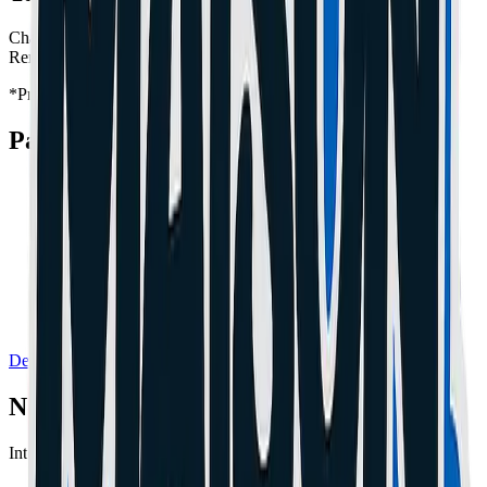
Changement d'écran
dès 89€
Remplacement batterie
dès 49€
*Prix indicatifs, main d'œuvre incluse.
Pannes Fréquentes
!
Écran cassé ou fissuré
!
Batterie qui se décharge vite
!
Problème de charge
!
Caméra défectueuse
Demander un Devis Gratuit
Nos Expertises
Interventions de précision certifiées sur toutes marques.