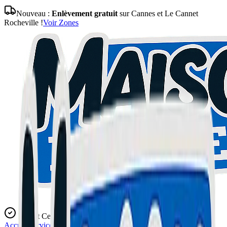
Nouveau :
Enlèvement gratuit
sur Cannes et Le Cannet
Rocheville !
Voir Zones
Expert Certifié
Accueil
Services
Blog
L'Atelier
Contact