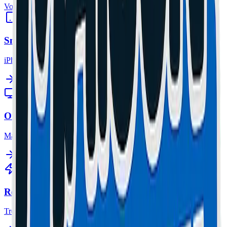
Voir tout
Smartphone
iPhone, Samsung.
Ordinateur
MacBook, PC Gamer.
Réparation Mobilité
Trottinettes. Retrait gratuit inclus.