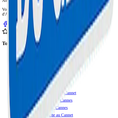
Atelier Certifié
Votre expert en réparation informatique et électronique sur la Côte
d'Azur. Service rapide, fiable et garanti.
Avis clients sur Google
Top Interventions
Réparation Trottinette à Cannes
Réparation iPhone à Cannes
Réparation Samsung à Cannes
Réparation MacBook à Cannes
Réparation Console à Cannes
Réparation Smartphone au Cannet
Réparation Ordinateur à Cannes
Réparation Tablette à Cannes
Réparation Trottinette au Cannet