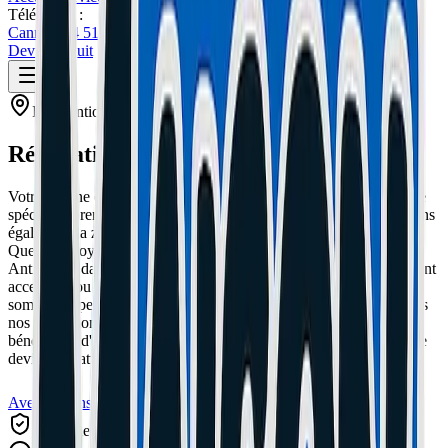
Téléphone :
Cannes: 04 51 26 27 50
Le Cannet: 04 51 26 27 51
Devis Gratuit
Intervention sur
Antibes
Réparation iPhone à Antibes
Votre iPhone est un outil indispensable au quotidien. Notre service
spécialisé prend en charge toutes les pannes iPhone. Nous couvrons
également la zone d'Antibes pour toutes vos réparations urgentes.
Que vous soyez situé à Juan-les-Pins, La Fontonne, Le Cap, Vieil
Antibes ou dans les communes alentours, notre atelier est facilement
accessible ou nous pouvons venir chercher votre iPhone. Nous
sommes experts sur de nombreuses marques comme Apple. Toutes
nos réparations sont effectuées avec des pièces de haute qualité et
bénéficient d'une garantie de 1 an. Nos tarifs sont transparents et le
devis est gratuit.
Avec ou sans RDV
Garantie 1 An
Avis Google