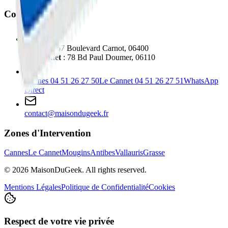
Contact
Cannes
: 67 Boulevard Carnot, 06400
Le Cannet
: 78 Bd Paul Doumer, 06110
Cannes
04 51 26 27 50
Le Cannet
04 51 26 27 51
WhatsApp
Direct
contact@maisondugeek.fr
Zones d'Intervention
Cannes
Le Cannet
Mougins
Antibes
Vallauris
Grasse
©
2026
MaisonDuGeek. All rights reserved.
Mentions Légales
Politique de Confidentialité
Cookies
Respect de votre vie privée