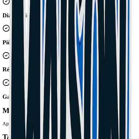
Diagnostic Gratuit
Pièces Premium
Réparation Express
Garantie 1 An
Marques Prises en Charge
Apple
Tarifs
Antibes