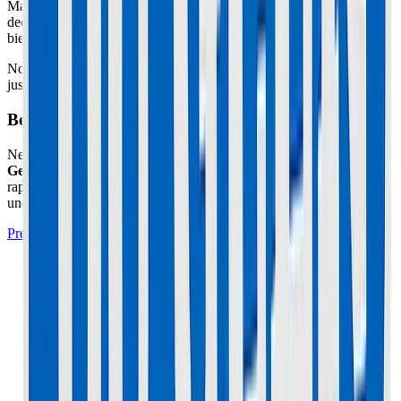
Mauvaise dissipation thermique. Le contrôleur est enfermé dans le
deck sans pâte thermique. Quand vous le changez, assurez-vous de
bien le coller au châssis pour dissiper la chaleur.
Note : Vérifiez aussi le bouton guidon Single/Dual. Parfois, c'est
juste le bouton qui est oxydé !
Besoin d'un expert à Cannes ou Le Cannet ?
Ne prenez pas de risques avec votre matériel. L'atelier
Maison du
Geek
situé à Cannes (06) prend en charge cette réparation
rapidement avec un diagnostic professionnel, des pièces certifiées et
une garantie de 1 an.
Prendre Rendez-vous à l'Atelier