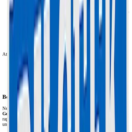
Démontez la roue :
Débranchez le câble moteur (attention, il
passe parfois dans le bras) et dévissez les écrous d'axe (Clé 19
ou 21).
Dégonflez :
Vérifiez qu'il n'y a plus d'air.
Ouvrez la jante :
Retirez les 6 vis Allen qui tiennent les deux
flasques de jante ensemble.
Séparez :
La jante s'ouvre. Le pneu et la chambre à air
tombent tout seuls.
Attention au remontage :
Ne pincez pas la chambre à air entre les deux demi-jantes !
Gonflez-la un tout petit peu pour qu'elle prenne sa forme.
Mettez du FREIN FILET sur les vis de jante. Si elles se
desserrent en roulant, la roue s'ouvre !
Respectez le sens de rotation du pneu (flèche sur le flanc).
Besoin d'un expert à Cannes ou Le Cannet ?
Ne prenez pas de risques avec votre matériel. L'atelier
Maison du
Geek
situé à Cannes (06) prend en charge cette réparation
rapidement avec un diagnostic professionnel, des pièces certifiées et
une garantie de 1 an.