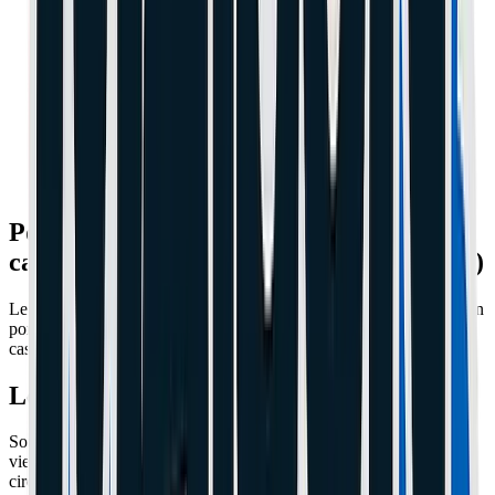
Pourquoi le garde-boue de la Xiaomi
casse tout le temps (et comment le sauver)
Le garde-boue arrière ne tient que par 3 petites vis à l'avant. C'est un
porte-à-faux trop long. Avec les pneus pleins (plus de vibrations), il
casse en moins de 200km.
Le Symptôme : Câble coupé
Souvent, avant que le garde-boue ne casse complètement, le pneu
vient frotter le câble du feu arrière à l'intérieur. Résultat : court-
circuit, et parfois ça grille le fusible F2 du contrôleur (plus de feu