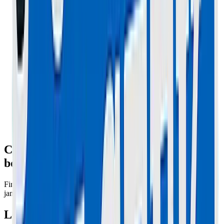
Changer un pneu sur Vsett 10+ : Le
bonheur de la jante 'Split Rim'
Fini la galère des pneus Xiaomi qu'on fait bouillir. Sur la Vsett, la
jante s'ouvre en deux. C'est du génie.
Le Tuto Express