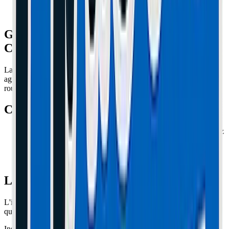
Guidonnage sur Kaabo Mantis :
Comment arrêter le 'Death Wobble' ?
La Mantis a une géométrie très verticale (chasse courte) qui la rend
agile en ville, mais instable à haute vitesse. Le moindre défaut de
route peut lancer une oscillation incontrôlable : le "Speed Wobble".
Causes Secondaires
Pneu mal équilibré :
Fréquent sur les pneus chinois. Vérifiez
s'il "danse" en faisant tourner la roue dans le vide.
Jeu de direction :
Vérifiez le serrage des grosses bagues
crantées à la base de la potence.
La Solution Ultime : Le Damper
L'installation d'un amortisseur de direction (Steering Damper) est
quasi-obligatoire sur la Mantis 10 et 8 si vous roulez vite.
Installation :