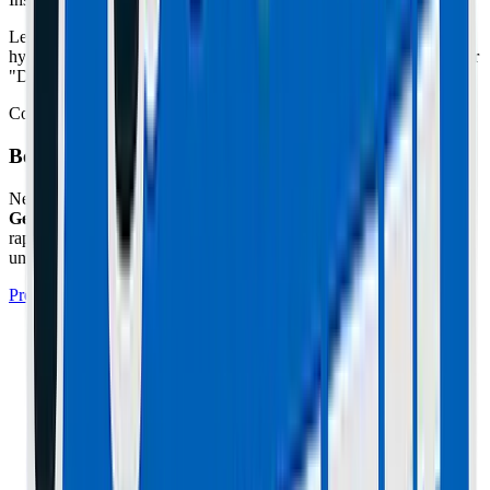
Le kit se fixe sur le châssis et sur le bras de suspension. Il freine
hydrauliquement les mouvements brusques du guidon. Réglez-le sur
"Dur" pour la vitesse, et "Mou" pour la ville.
Coût : environ 100-150€. Prix de votre sécurité à 60km/h.
Besoin d'un expert à Cannes ou Le Cannet ?
Ne prenez pas de risques avec votre matériel. L'atelier
Maison du
Geek
situé à Cannes (06) prend en charge cette réparation
rapidement avec un diagnostic professionnel, des pièces certifiées et
une garantie de 1 an.
Prendre Rendez-vous à l'Atelier