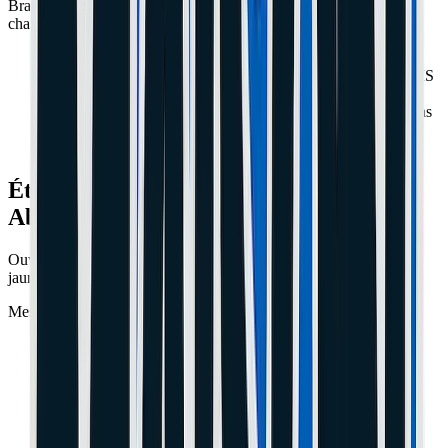
Branchez votre chargeur sur la trottinette et regardez la LED du
chargeur (le boîtier noir, pas l'écran de la trottinette).
LED Verte :
Le chargeur ne débite pas. Soit la batterie est
Pleine, soit le fusible est grillé, soit la batterie est morte (BMS
coupé).
LED Rouge :
Ça charge ! Si l'écran ne s'allume toujours pas
alors que la LED est Rouge, c'est probablement votre
Dashboard
(l'écran au guidon) qui est HS ou déconnecté.
Étape 2 : Le Multimètre (L'Arme
Absolue)
Ouvrez le deck (le plancher). Débranchez la batterie (grosse prise
jaune XT30 ou XT60). Prenez un multimètre réglé sur 200V DC.
Mesurez la tension sur la prise de la batterie.
0V :
Batterie coupée par le BMS ou fusible interne HS.
(Réparable par un pro).
Tension normale (ex: 36V-42V) :
La batterie est OK ! Le
problème vient donc du
Contrôleur
(Carte mère) ou du
Dashboard.