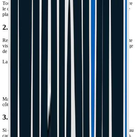
Tout le monde fait ça : on dévisse la vis sur le bras de l'étrier, on tire
le câble, on resserre. C'est bien, mais ça ne rapproche qu'une seule
plaquette (la mobile). Si vous tendez trop, le disque va frotter.
2. Le Secret : La Plaquette Fixe
Regardez à travers la roue, de l'autre côté de l'étrier. Il y a une petite
vis Allen cachée argentée (souvent du 2.5 ou 3mm). C'est le réglage
de la plaquette intérieure (celle qui ne bouge pas).
La méthode parfaite :
Vissez cette vis cachée pour rapprocher la plaquette fixe du
disque.
Arrêtez dès que ça frotte légèrement (tchick tchick tchick).
Dévissez d'un quart de tour pour que ça ne frotte plus.
Maintenant, votre disque est pris en sandwich bien serré des deux
côtés. Le freinage sera mordant !
3. Centrer l'étrier
Si ça frotte toujours, dévissez les 2 grosses vis qui tiennent l'étrier au
cadre. Freinez à fond avec la poignée maintenue (rislan ou copain).