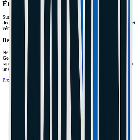
Étape 3 : Le Câble Dashboard
Sur les Xiaomi/Ninebot, le câble qui monte dans la potence se
déconnecte parfois avec les vibrations. Dévissez le guidon (4 vis) et
vérifiez que la petite prise noire est bien clipsée.
Besoin d'un expert à Cannes ou Le Cannet ?
Ne prenez pas de risques avec votre matériel. L'atelier
Maison du
Geek
situé à Cannes (06) prend en charge cette réparation
rapidement avec un diagnostic professionnel, des pièces certifiées et
une garantie de 1 an.
Prendre Rendez-vous à l'Atelier