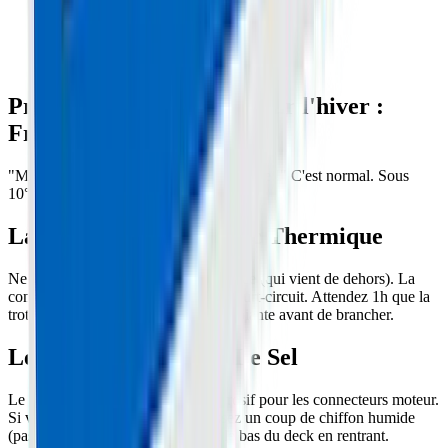
Préparer sa trottinette pour l'hiver :
Froid, Sel et Batterie
"Ma trottinette a perdu 10km d'autonomie !" C'est normal. Sous
10°C, la chimie du Lithium ralentit.
La Règle d'Or : Le Choc Thermique
Ne chargez JAMAIS une batterie gelée (qui vient de dehors). La
condensation interne peut créer un court-circuit. Attendez 1h que la
trottinette revienne à température ambiante avant de brancher.
Le Tueur Silencieux : Le Sel
Le sel de déneigement est ultra-corrosif pour les connecteurs moteur.
Si vous roulez sur route salée, passez un coup de chiffon humide
(pas de jet d'eau !) sur les roues et le bas du deck en rentrant.