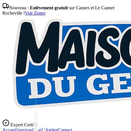
Nouveau :
Enlèvement gratuit
sur Cannes et Le Cannet
Rocheville !
Voir Zones
Expert Certifié
Accueil
Services
Blog
L'Atelier
Contact