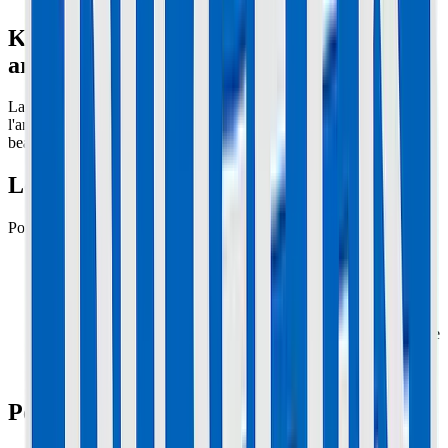
Kugoo G-Booster : Plus de moteur
arrière ? Diagnostic du Contrôleur
La G-Booster a deux contrôleurs séparés (A pour l'avant, B pour
l'arrière). Le B encaisse toute la charge en mode Single, et il chauffe
beaucoup.
Le Test Croisé (Infaillible)
Pour savoir si c'est le moteur ou le contrôleur :
Ouvrez le deck.
Débranchez les 3 fils de phase (Bleu/Vert/Jaune) du
contrôleur Arrière et branchez-les sur le contrôleur Avant.
Accélérez doucement (roues levées).
Si le moteur arrière tourne avec le contrôleur avant, alors votre
moteur est VIVANT. C'est votre contrôleur Arrière qui est
MORT.
Pourquoi ça grille ?