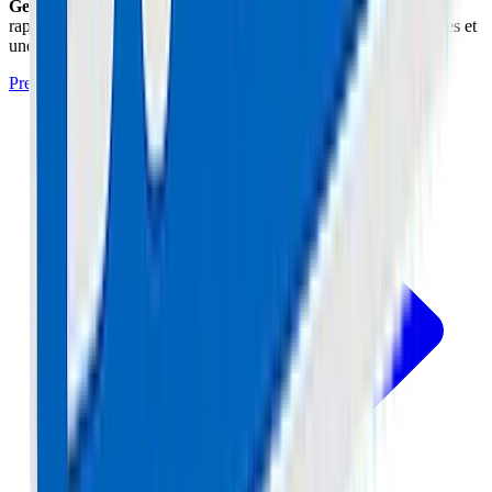
Geek
situé à Cannes (06) prend en charge cette réparation
rapidement avec un diagnostic professionnel, des pièces certifiées et
une garantie de 1 an.
Prendre Rendez-vous à l'Atelier