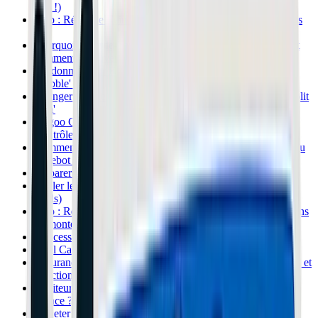
rien !)
Tuto : Régler le frein d'une Xiaomi M365 (Ça ne freine plus
?)
Pourquoi le garde-boue de la Xiaomi casse tout le temps (et
comment le sauver)
Guidonnage sur Kaabo Mantis : Comment arrêter le 'Death
Wobble' ?
Changer un pneu sur Vsett 10+ : Le bonheur de la jante 'Split
Rim'
Kugoo G-Booster : Plus de moteur arrière ? Diagnostic du
Contrôleur
Comment faire un Reset du BMS sur une batterie Xiaomi ou
Ninebot ? (LED Bleue clignotante)
Préparer sa trottinette pour l'hiver : Froid, Sel et Batterie
Régler le frein à tambour de la Ninebot Max G30 (Sans
outils)
Tuto : Réparer une crevaison Tubeless avec une Mèche (Sans
Démonter !)
L'accessoire à 2€ qui change la vie : La Valve Anti-Retour
Quel Casque choisir ? La vérité sur la norme NTA 8776
Assurance Trottinette : Oui, c'est OBLIGATOIRE (Risques et
Sanctions)
Limiteur de vitesse avec télécommande : Est-ce légal en
France ?
Où jeter sa batterie de trottinette ? (Ne faites pas n'importe