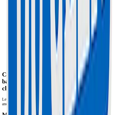
Comment faire un Reset du BMS sur une
batterie Xiaomi ou Ninebot ? (LED Bleue
clignotante)
Le BMS (Battery Management System) coupe tout s'il détecte une
anomalie (surcharge, court-circuit). Parfois, il bugge et reste bloqué.
Méthode 1 : Le petit bouton (Batteries