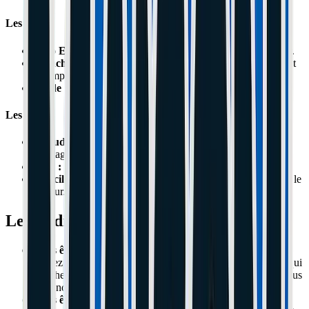
Les Plus
Zéro Entretien :
On peut rouler 5000 km sans rien toucher.
Étanche :
La pluie ou la boue ne rentrent pas. Ça freine tout
le temps pareil.
Solide :
Impossible à voiler ou casser.
Les Moins
Chaud :
Surchauffe dans les très longues descentes de
montagne.
Mou :
Moins de "mordant" à l'attaque du levier.
Difficile à réparer :
Si ça casse (rare), il faut démonter tout le
moteur.
Le Verdict de l'Atelier
Vous êtes un "Véltafeur" (Trajets Boulot/Dodo) :
Prenez du
Tambour
(Ninebot). Vous voulez une machine qui
marche le matin sans avoir à régler un étrier à la clé Allen tous
les lundis.
Vous êtes un "Pilote" (Sensations/Vitesse) :