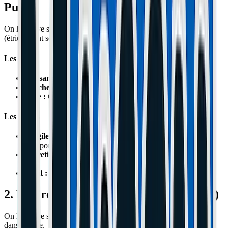
Pure)
On le trouve sur Xiaomi M365, Pro, Dualtron, Kaabo. Une pince
(étrier) vient serrer un disque en métal.
Les Plus
Puissance :
Ça bloque la roue instantanément si on veut.
Toucher :
On dose très précisément le freinage.
Style :
Ça fait "sport".
Les Moins
Fragile :
Le disque se voile au moindre choc (trottoir,
transport).
Entretien :
Il faut changer les plaquettes tous les 500-1000
km.
Bruit :
Ça "chante" ou "couine" quand c'est mouillé.
2. Le Frein à Tambour (L'Indestructible)
On le trouve sur Ninebot G30 Max, E25, E45. Tout est enfermé
dans la roue.