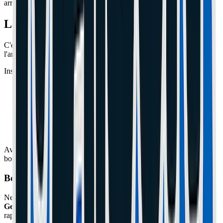
arrière, plus de frein régénératif).
La Solution : Le Renfort (Bracket)
C'est une petite pièce en métal ou en plastique (PLA/ABS) qui relie
l'arrière du garde-boue à l'axe de la roue.
Installation Rapide :
Dévissez les caches latéraux réflecteurs.
Dévissez légèrement les écrous de roue (pas besoin d'enlever
la roue).
Glissez les pattes du renfort sous les écrous ou vis de cache.
Vissez l'autre extrémité sur le garde-boue (souvent en
remplaçant la vis du feu arrière par une plus longue).
Avec ça, vous pouvez même (presque) monter debout sur le garde-
boue !
Besoin d'un expert à Cannes ou Le Cannet ?
Ne prenez pas de risques avec votre matériel. L'atelier
Maison du
Geek
situé à Cannes (06) prend en charge cette réparation
rapidement avec un diagnostic professionnel, des pièces certifiées et