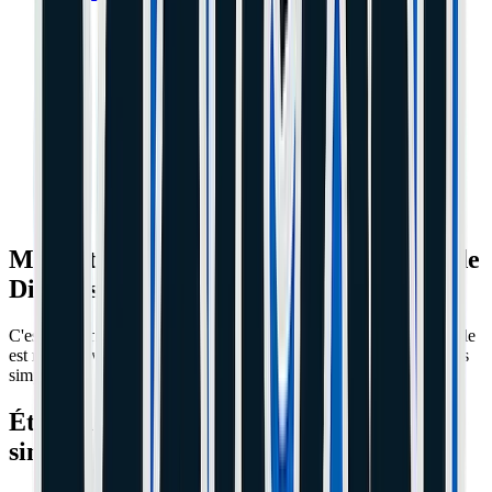
Ma trottinette ne s'allume plus : Guide de
Diagnostic (Ne jetez rien !)
C'est la panne la plus effrayante. Hier elle marchait, aujourd'hui elle
est morte. Avant de commander une batterie à 200€, faites ces tests
simples.
Étape 1 : Le test du Chargeur (Le plus
simple)