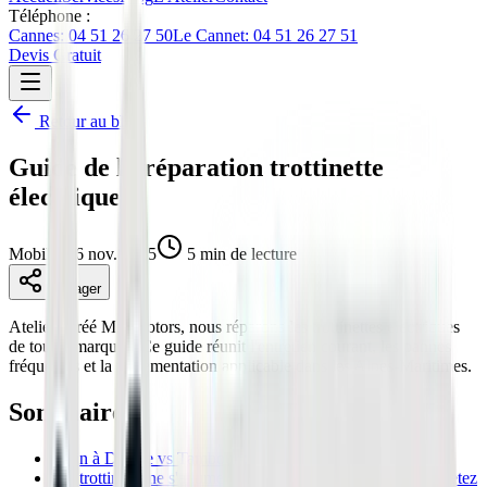
Téléphone :
Cannes: 04 51 26 27 50
Le Cannet: 04 51 26 27 51
Devis Gratuit
Retour au blog
Guide de la réparation trottinette
électrique
Mobilité
16 nov. 2025
5 min de lecture
Partager
Atelier agréé Minimotors, nous réparons les trottinettes électriques
de toutes marques. Ce guide réunit l'entretien courant, les pannes
fréquentes et la réglementation applicable dans les Alpes-Maritimes.
Sommaire
Frein à Disque vs Tambour : Le Match Définitif 2026
Ma trottinette ne s'allume plus : Guide de Diagnostic (Ne jetez