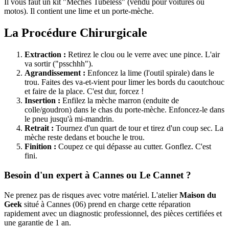
Il vous faut un kit "Mèches Tubeless" (vendu pour voitures ou
motos). Il contient une lime et un porte-mèche.
La Procédure Chirurgicale
Extraction :
Retirez le clou ou le verre avec une pince. L'air
va sortir ("psschhh").
Agrandissement :
Enfoncez la lime (l'outil spirale) dans le
trou. Faites des va-et-vient pour limer les bords du caoutchouc
et faire de la place. C'est dur, forcez !
Insertion :
Enfilez la mèche marron (enduite de
colle/goudron) dans le chas du porte-mèche. Enfoncez-le dans
le pneu jusqu'à mi-mandrin.
Retrait :
Tournez d'un quart de tour et tirez d'un coup sec. La
mèche reste dedans et bouche le trou.
Finition :
Coupez ce qui dépasse au cutter. Gonflez. C'est
fini.
Besoin d'un expert à Cannes ou Le Cannet ?
Ne prenez pas de risques avec votre matériel. L'atelier
Maison du
Geek
situé à Cannes (06) prend en charge cette réparation
rapidement avec un diagnostic professionnel, des pièces certifiées et
une garantie de 1 an.