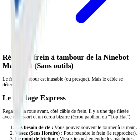
Régler le frein à tambour de la Ninebot
Max G30 (Sans outils)
Le frein à tambour est inusable (ou presque). Mais le câble se
détend.
Le Réglage Express
Regardez la roue avant, côté câble de frein. Il y a une tige filetée
avec un ressort et un écrou bizarre (écrou papillon ou "Top Hat").
Pas besoin de clé :
Vous pouvez souvent le tourner à la main.
Vissez (Sens Horaire) :
Pour retendre le frein (le rapprocher).
Le point de friction :
Vissez jusqu'à entendre les mâchoires