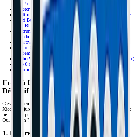
quoi !)
Booster une Xiaomi Essential en 48V : Adieu la lenteur !
Dualtron Spider : Pourquoi elle casse et comment la fiabiliser
Nami Burn-E (Viper) : Pourquoi l'Amortisseur de Direction
est OBLIGATOIRE
Teverun Fighter Supreme : Panne d'éclairage LED (La
Maladie)
E-Twow : Vos pneus pleins sont-ils devenus dangereux ?
Inokim OXO : Régler la suspension et supprimer le
grincement
Kaabo Wolf Warrior : Le problème de fourche avant (Danger)
Zero 8 (et 9) : Régler le frein tambour comme un pro
Xiaomi Pro 2 : Pourquoi le renfort de garde-boue est VITAL
Frein à Disque vs Tambour : Le Match
Définitif 2026
C'est la différence fondamentale entre les deux leaders du marché.
Xiaomi ne jure que par le frein à disque (comme un vélo). Ninebot
ne jure que par le frein à tambour (comme une voiture ancienne).
Qui a raison ? Tout dépend de votre usage.
1. Le Frein à Disque (La Performance