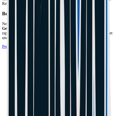
Resserrez les vis. L'étrier est parfaitement centré.
Besoin d'un expert à Cannes ou Le Cannet ?
Ne prenez pas de risques avec votre matériel. L'atelier
Maison du
Geek
situé à Cannes (06) prend en charge cette réparation
rapidement avec un diagnostic professionnel, des pièces certifiées et
une garantie de 1 an.
Prendre Rendez-vous à l'Atelier