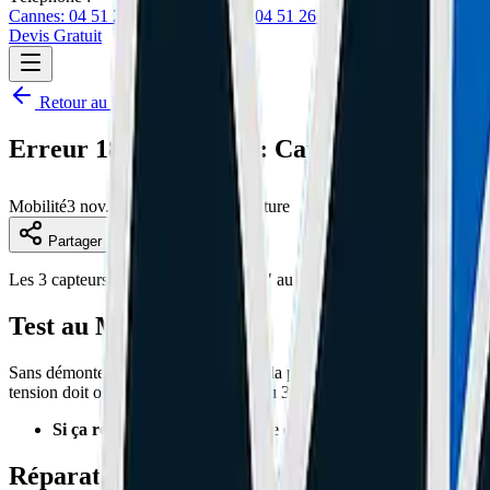
Cannes: 04 51 26 27 50
Le Cannet: 04 51 26 27 51
Devis Gratuit
Retour au blog
Erreur 18 sur Xiaomi : Capteurs à effet Ha
Mobilité
3 nov. 2025
5 min de lecture
Partager
Les 3 capteurs Hall (A, B, C) "disent" au contrôleur où se trouve le 
Test au Multimètre
Sans démonter le moteur, débranchez la petite prise 5 fils (Hall) côté c
tension doit osciller entre 0V et 5V (ou 3.3V).
Si ça reste à 0V ou 5V fixe :
Le capteur est MORT.
Réparation