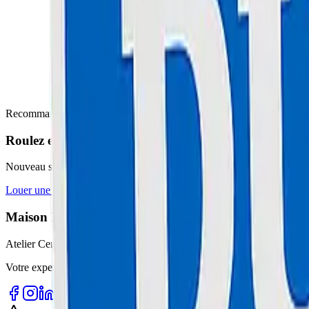
Recommandation pour vous
Roulez en toute sécurité cet été
Nouveau service MaisonDuGeek : Si vous n'êtes pas équipés, nous vou
Louer une trottinette (+ équipement offert)
Ramassage à Domicile Rap
Maison Du Geek
Atelier Certifié
Votre expert en réparation informatique et électronique sur la Côte d'Az