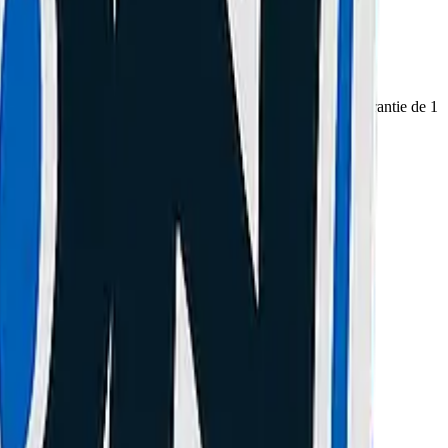
ion à l'étanchéité au remontage !
un diagnostic professionnel, des pièces certifiées et une garantie de 1