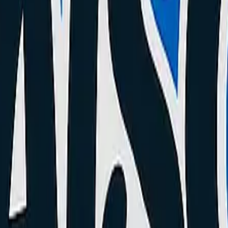
3 capteurs (souvent ref 41F). Dessoudez le HS, ressoudez un neuf. Attent
ek
situé à Cannes (06) prend en charge cette réparation rapidement avec 