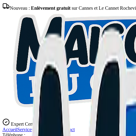
Nouveau :
Enlèvement gratuit
sur Cannes et Le Cannet Rochevil
Expert Certifié
Accueil
Services
Blog
L'Atelier
Contact
Téléphone :