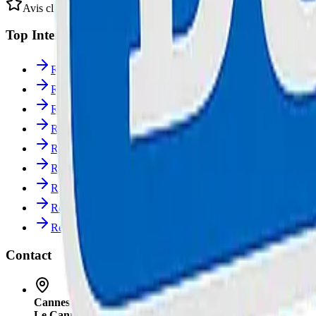
Avis clients sur Google
Top Interventions
Réparation Trottinette à Cannes
Réparation iPhone à Cannes
Réparation Samsung à Cannes
Réparation MacBook à Cannes
Réparation Console à Cannes
Réparation Smartphone au Cannet
Réparation Ordinateur à Cannes
Réparation Tablette à Cannes
Réparation Trottinette au Cannet
Contact
Cannes
: 67 Boulevard Carnot, 06400
Le Cannet
: 78 Bd Paul Doumer, 06110