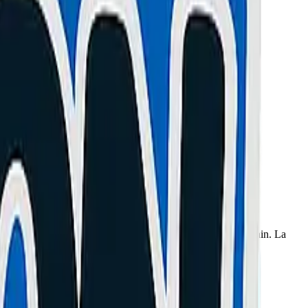
eur est aveugle : le moteur broute (phase "cognement").
 couleur (Jaune, Vert, Bleu) en faisant tourner la roue à la main. La