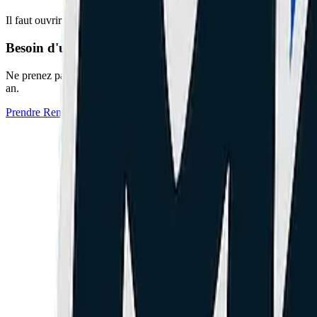
Il faut ouvrir le flasque moteur. Il y a une petite platine (PCB) avec 
Besoin d'un expert à Cannes ou Le Cannet ?
Ne prenez pas de risques avec votre matériel. L'atelier
Maison du Ge
an.
Prendre Rendez-vous à l'Atelier