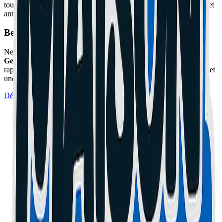
tout et testez la carte mère posée sur son carton (jamais sur le sachet
antistatique !).
Besoin d'un expert à Cannes ou Le Cannet ?
Ne prenez pas de risques avec votre matériel. L'atelier
Maison du
Geek
situé à Cannes (06) prend en charge cette réparation
rapidement avec un diagnostic professionnel, des pièces certifiées et
une garantie de 1 an.
Dépannage Informatique (Cannes)