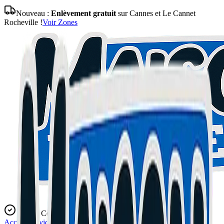
Nouveau :
Enlèvement gratuit
sur Cannes et Le Cannet
Rocheville !
Voir Zones
Expert Certifié
Accueil
Services
Blog
L'Atelier
Contact