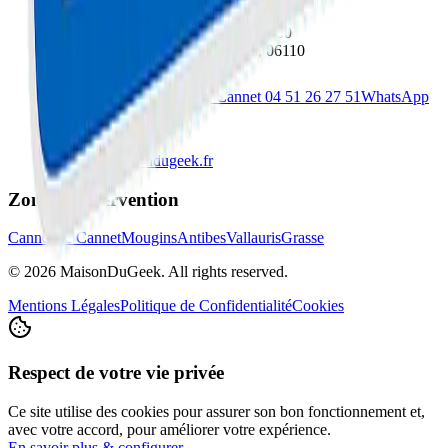
Cannes
: 67 Boulevard Carnot, 06400
Le Cannet
: 78 Bd Paul Doumer, 06110
Cannes
04 51 26 27 50
Le Cannet
04 51 26 27 51
WhatsApp
Direct
contact@maisondugeek.fr
Zones d'Intervention
Cannes
Le Cannet
Mougins
Antibes
Vallauris
Grasse
©
2026
MaisonDuGeek. All rights reserved.
Mentions Légales
Politique de Confidentialité
Cookies
Respect de votre vie privée
Ce site utilise des cookies pour assurer son bon fonctionnement et,
avec votre accord, pour améliorer votre expérience.
En savoir plus & configurer