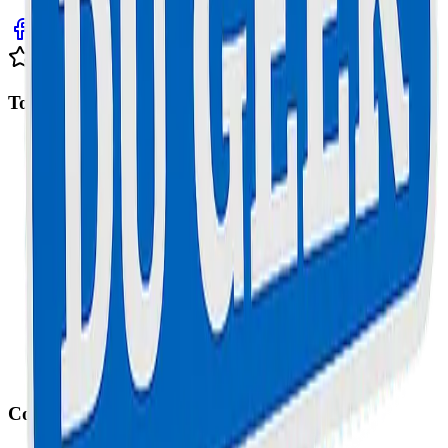
Avis clients sur Google
Top Interventions
Réparation Trottinette à Cannes
Réparation iPhone à Cannes
Réparation Samsung à Cannes
Réparation MacBook à Cannes
Réparation Console à Cannes
Réparation Smartphone au Cannet
Réparation Ordinateur à Cannes
Réparation Tablette à Cannes
Réparation Trottinette au Cannet
Contact