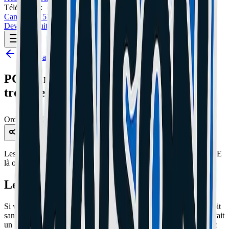
Téléphone :
Cannes: 04 51 26 27 50
Le Cannet: 04 51 26 27 51
Devis Gratuit
Retour au blog
PC qui ne démarre pas : Avez-vous mis
trop d'entretoises ?
Ordinateur
12 juil. 2026
5 min de lecture
Partager
Les entretoises (les petits piliers dorés) ne doivent être placées QUE
là où la carte mère a des trous de vis.
Le test hors boîtier
Si vous avez laissé une entretoise derrière la carte mère à un endroit
sans trou, elle touche les soudures et crée un court-circuit. Le PC fait
un clic, les ventilateurs tournent 1/4 de seconde, et rien. Démontez