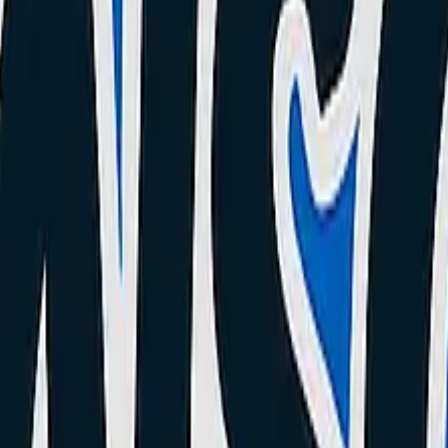
D
Points
amme Apple
udio IC
+ ?
?
 WhatsApp) ?
ent ?
ège.
 !