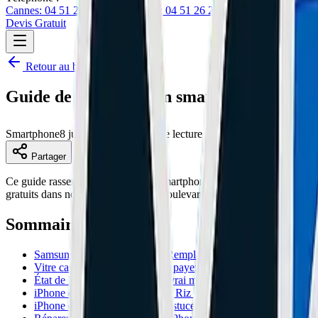
Cannes: 04 51 26 27 50
Le Cannet: 04 51 26 27 51
Devis Gratuit
Retour au blog
Guide de la réparation smartphone : pannes
Smartphone
8 juin 2026
5 min de lecture
Partager
Ce guide rassemble les pannes de smartphone que nous rencontrons le p
gratuits dans nos deux ateliers, 67 Boulevard Carnot à Cannes et 78
Sommaire
Samsung Galaxy S24 / S23 : Remplacement Batterie et Connec
Vitre cassée ou Écran HS : Ne payez pas le prix fort !
État de la batterie iPhone : Le vrai moment pour changer (80% 
iPhone dans l'eau : Pourquoi le Riz est votre PIRE ennemi
iPhone qui ne charge plus : L'astuce du cure-dent (Tuto)