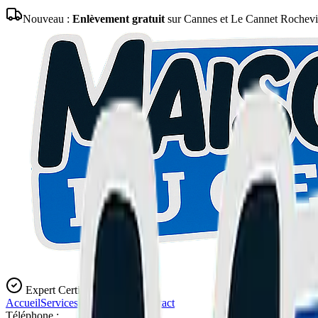
Nouveau :
Enlèvement gratuit
sur Cannes et Le Cannet Rochevil
Expert Certifié
Accueil
Services
Blog
L'Atelier
Contact
Téléphone :