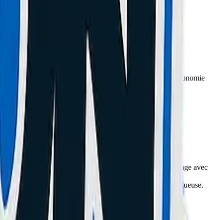
ans d'utilisation intensive ou de charge rapide répétée, l'autonomie
 du connecteur de charge (port USB-C).
mpêchant le câble de s'enfoncer jusqu'au "clic". Un nettoyage avec
e cause : c'est bien la nappe de charge USB-C qui est défectueuse.