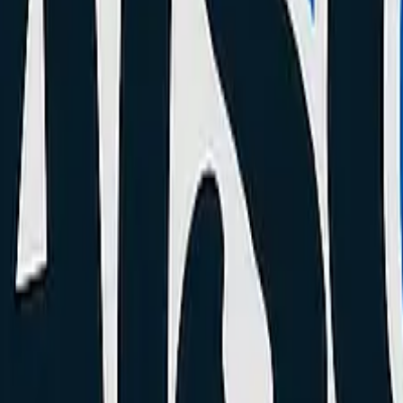
stic.
 Batterie et Connecteur de Charge
t des batteries massives allant jusqu'à 5000 mAh. Pourtant, après 2 à 3 
u si le connecteur USB-C fait des siennes ?
le
erie est morte car le téléphone ne s'allume plus. Or, le problème vient
 la poussière ou des peluches de poche sont souvent tassées au fond, e
.
rgeur à induction (Qi). S'il charge normalement, la batterie est hors d
 ?