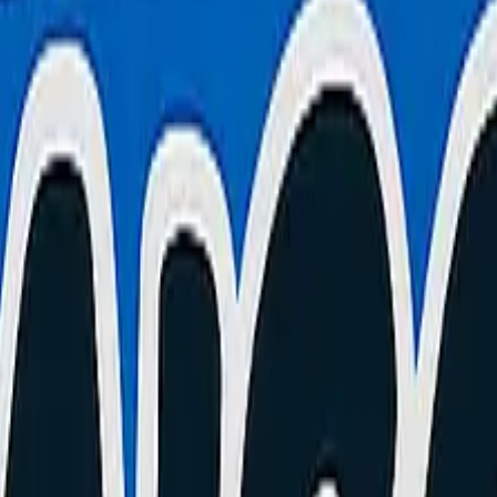
, prix et solutions
lus souvent à l'atelier. Chaque section décrit un symptôme précis, sa c
 Boulevard Paul Doumer au Cannet.
teur de Charge
?)