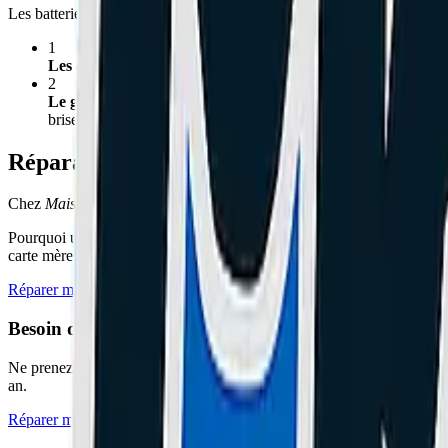
Les batteries au lithium-ion vieillissent chimiquement. Si vous constat
1
Les chutes drastiques de pourcentage :
Votre téléphone passe
2
Le gonflement (TRÈS DANGEREUX) :
Si l'arrière de votr
briser l'écran par la pression. Éteignez-le et venez en urgence à l'
Réparation express à Cannes
Chez
Maison du Geek
, le remplacement de la batterie d'un Samsung
Pourquoi utiliser des pièces officielles ? C'est la garantie de retrouv
carte mère avec un composant bas de gamme.
Réparer mon Samsung
Besoin d'un expert à Cannes ou Le Cannet ?
Ne prenez pas de risques avec votre matériel. L'atelier
Maison du Ge
an.
Réparer mon Téléphone à Cannes