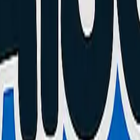
ez ces symptômes, il est temps d'intervenir :
 de 40% à 10% d'un seul coup, ou s'éteint brutalement dans le froid.
e Samsung commence à se décoller ou forme un renflement, la batterie go
atelier.
 Galaxy (avec pièce
Service Pack Officiel Samsung
) prend environ 45 
er une étanchéité (nouvel adhésif IP68), la gestion parfaite de la charge 
ek
situé à Cannes (06) prend en charge cette réparation rapidement avec 