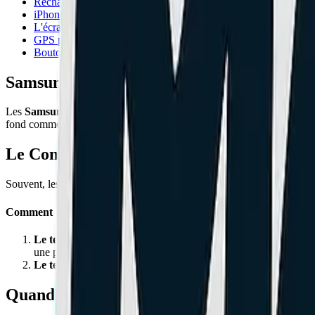
Recharge sans fil HS après changement vitre arrière ? Le diagno
iPhone qui fait un bruit métallique quand il vibre ?
L'écran reste allumé en appel ? Attention à Face ID !
GPS perdu, Waze dans les champs ? Antenne déconnectée !
Bouton silencieux bloqué ? L'astuce du cure-dent.
Samsung Galaxy S24 / S23 : Remplacement
Les
Samsung Galaxy S23 et S24
(classique, Plus et Ultra) embarquen
fond comme neige au soleil. Comment savoir si la batterie est morte o
Le Connecteur de Charge : Le faux coupab
Souvent, les clients nous amènent leur Samsung en pensant que la batt
Comment tester vous-même ?
Le test visuel :
Regardez dans le port avec une lampe torche. De
une pince antistatique (jamais d'aiguille en métal !) suffit parfois
Le test de la charge sans fil :
Posez votre Galaxy S24 sur un cha
Quand faut-il vraiment changer la batterie