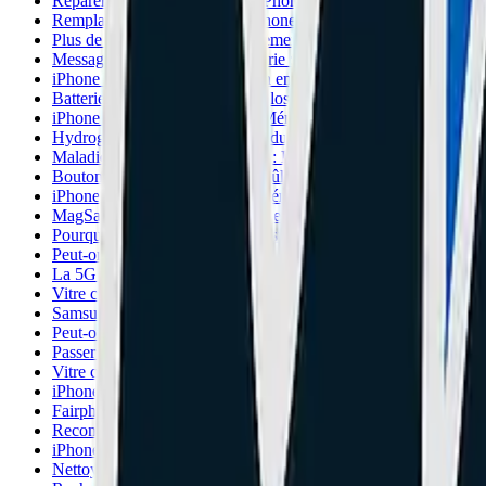
Réparer Face ID : 'Déplacez l'iPhone un peu plus bas'...
Remplacement Vitre Arrière iPhone : La technique Laser
Plus de True Tone après changement d'écran ? La solution JCI
Message 'Pièce Inconnue' Batterie : Le BMS et la Soudure par 
iPhone 12 / 12 Pro : Plus de son en appel ? Vérifiez le Progr
Batterie Gonflée : Danger d'explosion IMMÉDIAT !
iPhone bloqué sur la Pomme : Mémoire Saturée (Erreur 1110)
Hydrogel vs Verre Trempé : Le duel final (2026)
Maladie tactile (Touch Disease) : L'écran n'est pas en cause
Bouton Home iPhone 7/8/SE brûlant ? Le court-circuit U10.
iPhone 7 / 7 Plus : Micro HS, Démarrage long ? La Maladie A
MagSafe : Pourquoi votre iPhone arrête de charger à 80% ?
Pourquoi changer un écran Samsung S23/S24 Ultra coûte 300€
Peut-on augmenter la mémoire iPhone (64Go vers 256Go) ?
La 5G vide-t-elle la batterie ? La vérité technique.
Vitre caméra Google Pixel (7/8) qui explose : Défaut ou Choc 
Samsung Z Flip / Fold : L'écran se coupe au milieu. Que faire ?
Peut-on réparer un téléphone étanche (Crosscall, Blackview) ?
Passer d'Android à iPhone : Comment ne RIEN perdre (même
Vitre caméra cassée et taches noires : Nettoyage ou Remplacem
iPhone 14 et 15 : La vitre arrière se change enfin facilement !
Fairphone 5 : Le seul téléphone réparable à 100% ?
Reconditionné (BackMarket) vs Occasion (LeBonCoin) : Le pi
iPhone 11 : L'écran devient fou ? Vérifiez votre numéro de série
Nettoyer ses haut-parleurs : Patafix ou Alcool ? (Danger)