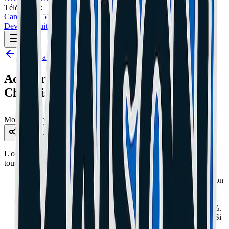
Téléphone :
Cannes: 04 51 26 27 50
Le Cannet: 04 51 26 27 51
Devis Gratuit
Retour au blog
Acheter une trottinette d'occasion : La
Checklist Anti-Arnaque
Mobilité
16 oct. 2025
5 min de lecture
Partager
L'occasion, c'est la loterie. Mais voici comment tricher et gagner à
tous les coups.
Le Jeu de Direction :
Freinez de l'avant et poussez le guidon
d'avant en arrière. Si ça claque ("Klong"), la potence ou le
roulement est mort.
La Batterie (Le plus cher) :
Demandez une charge à 100%.
Regardez le voltage sur l'appli (41.5V min pour une 36V). Si
c'est 40V ou moins à pleine charge, elle est fatiguée.