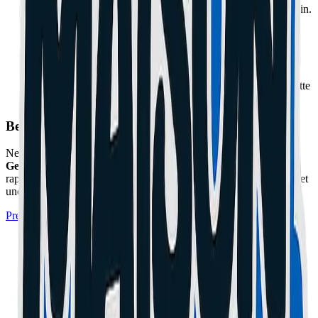
Les Roulements de Roue :
Faites tourner les roues à la main.
Ça doit être silencieux. Si ça gronde ("Grrrr"), ils sont
rouillés.
Le Kilométrage :
Attention, un changement de dashboard
remet le compteur à 0 ! L'état des poignées et du grip est un
meilleur indicateur.
Les Vis Foires :
Si les têtes de vis sont arrondies, la trottinette
a été bricolée par un amateur. Fuyez.
Besoin d'un expert à Cannes ou Le Cannet ?
Ne prenez pas de risques avec votre matériel. L'atelier
Maison du
Geek
situé à Cannes (06) prend en charge cette réparation
rapidement avec un diagnostic professionnel, des pièces certifiées et
une garantie de 1 an.
Prendre Rendez-vous à l'Atelier