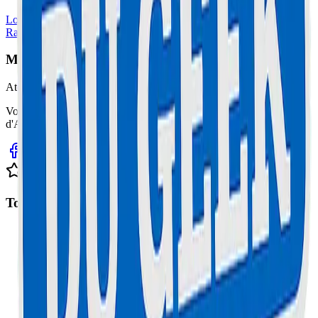
Louer une trottinette (+ équipement offert)
Ramassage à Domicile
Rapide
Maison Du Geek
Atelier Certifié
Votre expert en réparation informatique et électronique sur la Côte
d'Azur. Service rapide, fiable et garanti.
Avis clients sur Google
Top Interventions
Réparation Trottinette à Cannes
Réparation iPhone à Cannes
Réparation Samsung à Cannes
Réparation MacBook à Cannes
Réparation Console à Cannes