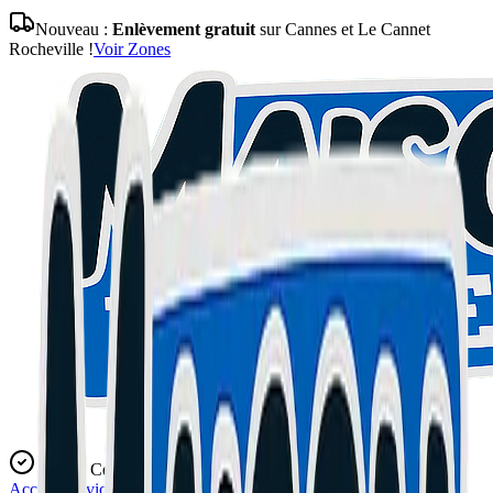
Nouveau :
Enlèvement gratuit
sur Cannes et Le Cannet
Rocheville !
Voir Zones
Expert Certifié
Accueil
Services
Blog
L'Atelier
Contact