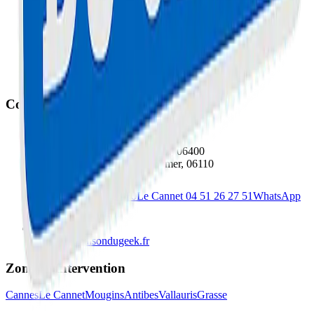
Réparation Smartphone au Cannet
Réparation Ordinateur à Cannes
Réparation Tablette à Cannes
Réparation Trottinette au Cannet
Contact
Cannes
: 67 Boulevard Carnot, 06400
Le Cannet
: 78 Bd Paul Doumer, 06110
Cannes
04 51 26 27 50
Le Cannet
04 51 26 27 51
WhatsApp
Direct
contact@maisondugeek.fr
Zones d'Intervention
Cannes
Le Cannet
Mougins
Antibes
Vallauris
Grasse