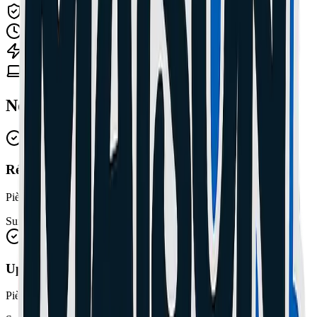
Garantie incluse
Réparation rapide
Devis gratuit
Nos Tarifs & Prestations
Réparation Écrans
Pièces et main d'œuvre incluses
Sur devis
Upgrade SSD/HDD
Pièces et main d'œuvre incluses