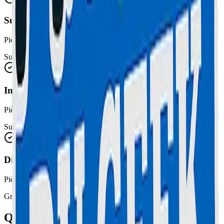
Suppression Virus
Pièces et main d'œuvre incluses
Sur devis
Installation Windows / macOS
Pièces et main d'œuvre incluses
Sur devis
Diagnostic Panne
Pièces et main d'œuvre incluses
Gratuit
Questions fréquentes