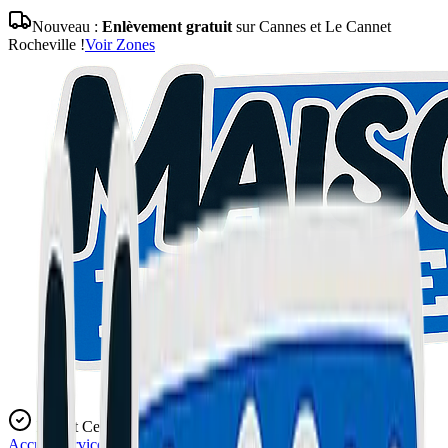
Nouveau :
Enlèvement gratuit
sur Cannes et Le Cannet
Rocheville !
Voir Zones
Expert Certifié
Accueil
Services
Blog
L'Atelier
Contact