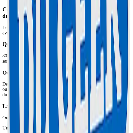
Combien coûte ordinateurs portables chez Maison
du Geek ?
Le diagnostic et le devis sont gratuits, le prix exact est annoncé
avant toute intervention.
Quel est le délai d'intervention ?
80% des réparations sont effectuées en moins d'une heure à l'atelier,
sans rendez-vous.
Où déposer mon appareil ?
Dans nos ateliers : 67 Boulevard Carnot à Cannes (04 51 26 27 50)
ou 78 Boulevard Paul Doumer au Cannet (04 51 26 27 51). Ouvert
du mardi au samedi, 10h00-12h30 et 14h00-19h00.
La réparation est-elle garantie ?
Oui, toutes les interventions sont garanties pièces et main-d'œuvre.
Une question ? Un devis ?
Contactez-nous