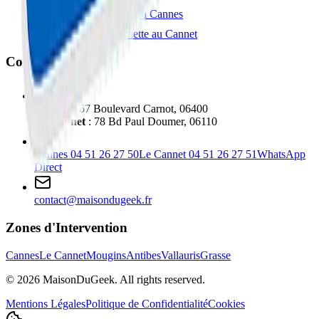
Réparation Tablette à Cannes
Réparation Trottinette au Cannet
Contact
Cannes
: 67 Boulevard Carnot, 06400
Le Cannet
: 78 Bd Paul Doumer, 06110
Cannes
04 51 26 27 50
Le Cannet
04 51 26 27 51
WhatsApp
Direct
contact@maisondugeek.fr
Zones d'Intervention
Cannes
Le Cannet
Mougins
Antibes
Vallauris
Grasse
©
2026
MaisonDuGeek. All rights reserved.
Mentions Légales
Politique de Confidentialité
Cookies