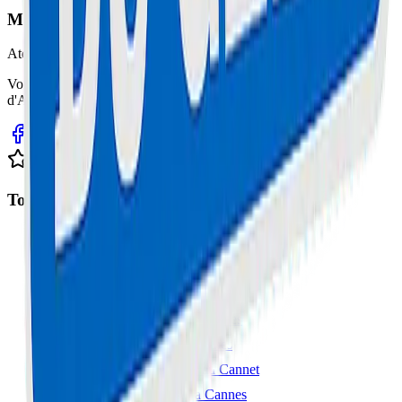
Maison Du Geek
Atelier Certifié
Votre expert en réparation informatique et électronique sur la Côte
d'Azur. Service rapide, fiable et garanti.
Avis clients sur Google
Top Interventions
Réparation Trottinette à Cannes
Réparation iPhone à Cannes
Réparation Samsung à Cannes
Réparation MacBook à Cannes
Réparation Console à Cannes
Réparation Smartphone au Cannet
Réparation Ordinateur à Cannes