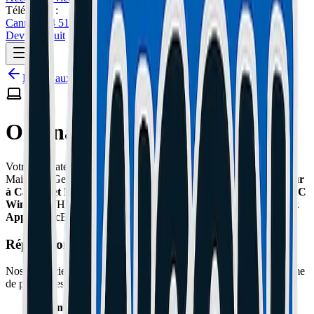
Téléphone :
Cannes: 04 51 26 27 50
Le Cannet: 04 51 26 27 51
Devis Gratuit
Retour aux services
Ordinateurs Portables
Votre ordinateur est lent, ne démarre plus ou a un écran cassé ?
MaisonDuGeek est votre spécialiste de la
réparation d'ordinateur
à Cannes et Le Cannet
. Nous prenons en charge aussi bien les
PC
Windows
(HP, Asus, Dell, Lenovo, Acer, MSI) que les
MacBook
Apple
(MacBook Air, MacBook Pro, iMac).
Réparation PC Portable et Ordinateur de Bureau
Nos techniciens experts diagnostiquent et réparent une large gamme
de problèmes matériels et logiciels :
Écran cassé :
Remplacement de dalles LCD/LED pour PC