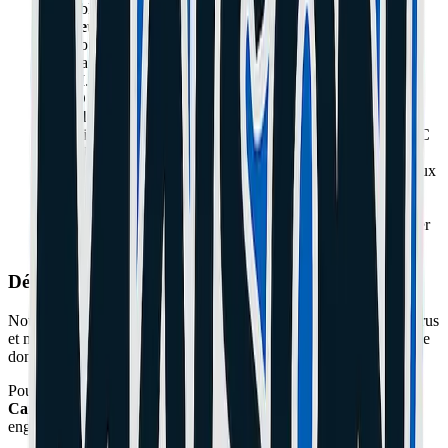
portables et MacBook.
Lenteurs et Optimisation :
Votre ordinateur rame ? Nous
pouvons booster ses performances en remplaçant le disque
dur par un SSD ultra-rapide et en ajoutant de la mémoire
RAM. Un nettoyage complet du système Windows ou
macOS peut aussi faire des miracles.
Problèmes de charge et batterie :
Remplacement de
batteries usagées et réparation de connecteurs de charge (DC
Jack, USB-C).
Clavier et Trackpad :
Remplacement de claviers défectueux
(touches qui ne fonctionnent plus, liquide renversé).
Surchauffe :
Dépoussiérage complet, nettoyage des
ventilateurs et remplacement de la pâte thermique pour éviter
que votre PC ne chauffe et ne s'éteigne tout seul.
Dépannage Informatique et Logiciel
Nous résolvons également vos soucis logiciels : suppression de virus
et malwares, réinstallation de Windows ou macOS, récupération de
données perdues, et configuration de logiciels.
Pour toute
réparation d'ordinateur ou Mac à Cannes et Le
Cannet
, passez nous voir pour un diagnostic gratuit. Nous nous
engageons à vous fournir un devis clair avant toute intervention.