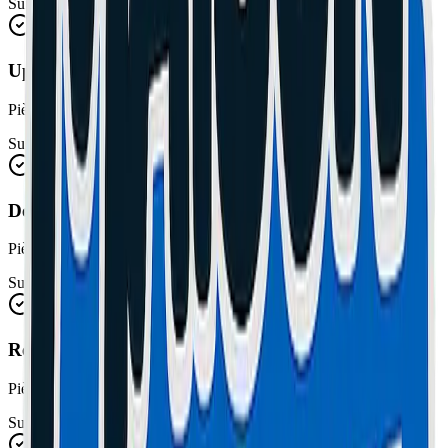
Sur devis
Upgrade RAM
Pièces et main d'œuvre incluses
Sur devis
Dépoussiérage Ventilateurs
Pièces et main d'œuvre incluses
Sur devis
Remplacement Batteries
Pièces et main d'œuvre incluses
Sur devis