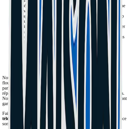
dysfonctionnements tactiles. Nous utilisons des écrans de
qualité (OLED, LCD) pour garantir des couleurs vives et une
réactivité optimale.
Changement de batterie :
Votre téléphone se décharge trop
vite ou ne tient plus la charge ? Nous remplaçons votre
batterie usagée par un modèle neuf performant pour retrouver
une autonomie comme au premier jour.
Connecteur de charge :
Si votre smartphone ne charge plus
ou si le câble bouge, nous réparons ou remplaçons le
connecteur de charge (Lightning, USB-C, Micro-USB).
Désoxydation :
Votre téléphone est tombé dans l'eau ?
Éteignez-le immédiatement et apportez-le-nous pour une
désoxydation professionnelle afin d'éviter la corrosion des
composants internes.
Nous intervenons également sur les pannes de caméra (photos
floues, mise au point impossible), les problèmes de son (haut-
parleur, micro), et les boutons défectueux. La plupart de nos
réparations sont effectuées en moins d'une heure, sans rendez-vous.
Nous proposons un diagnostic gratuit et toutes nos interventions sont
garanties.
Faites confiance à MaisonDuGeek pour la
réparation de votre
téléphone à Cannes et Le Cannet
. Qualité, rapidité et transparence
sont nos engagements.