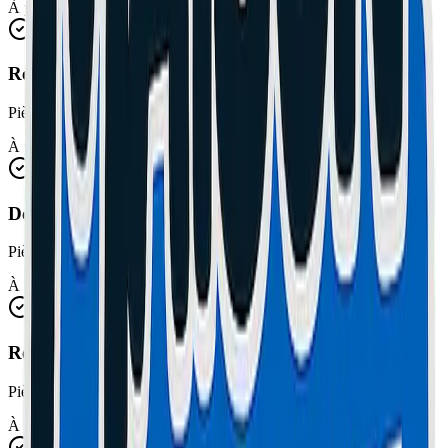
À partir de 45€
Réparation connecteur de charge
Pièces et main d'œuvre incluses
À partir de 39€
Désoxydation (dégâts des eaux)
Pièces et main d'œuvre incluses
À partir de 25€
Remplacement vitre arrière
Pièces et main d'œuvre incluses
À partir de 39€