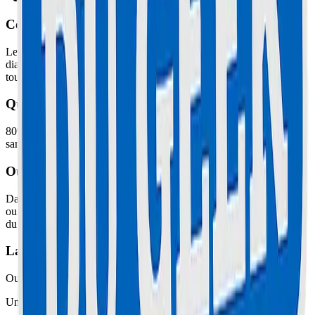
Combien coûte smartphones chez Maison du Geek ?
Les tarifs démarrent à 20€, pièces et main-d'œuvre incluses. Le
diagnostic et le devis sont gratuits, le prix exact est annoncé avant
toute intervention.
Quel est le délai d'intervention ?
80% des réparations sont effectuées en moins d'une heure à l'atelier,
sans rendez-vous.
Où déposer mon appareil ?
Dans nos ateliers : 67 Boulevard Carnot à Cannes (04 51 26 27 50)
ou 78 Boulevard Paul Doumer au Cannet (04 51 26 27 51). Ouvert
du mardi au samedi, 10h00-12h30 et 14h00-19h00.
La réparation est-elle garantie ?
Oui, toutes les interventions sont garanties pièces et main-d'œuvre.
Une question ? Un devis ?
Contactez-nous