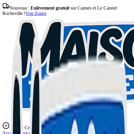
Nouveau :
Enlèvement gratuit
sur Cannes et Le Cannet
Rocheville !
Voir Zones
Expert Certifié
Accueil
Services
Blog
L'Atelier
Contact