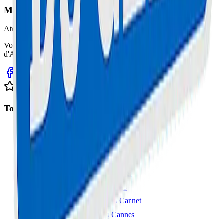
Maison Du Geek
Atelier Certifié
Votre expert en réparation informatique et électronique sur la Côte
d'Azur. Service rapide, fiable et garanti.
Avis clients sur Google
Top Interventions
Réparation Trottinette à Cannes
Réparation iPhone à Cannes
Réparation Samsung à Cannes
Réparation MacBook à Cannes
Réparation Console à Cannes
Réparation Smartphone au Cannet
Réparation Ordinateur à Cannes