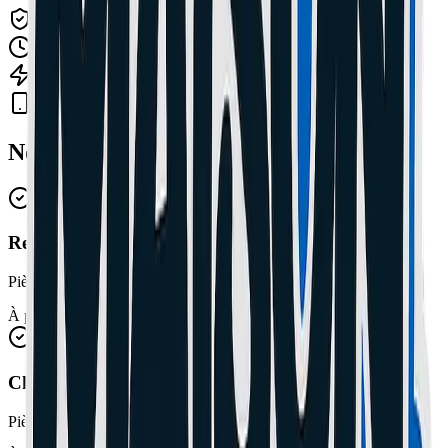
Garantie incluse
Réparation rapide
Devis gratuit
Nos Tarifs & Prestations
Remplacement d'écran (LCD / OLED)
Pièces et main d'œuvre incluses
À partir de 39€
Changement de batterie
Pièces et main d'œuvre incluses