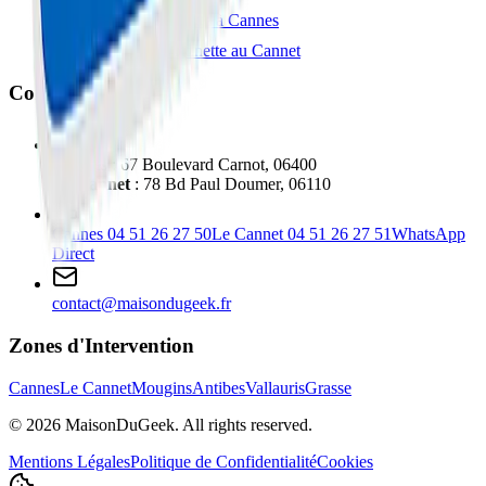
Réparation Tablette à Cannes
Réparation Trottinette au Cannet
Contact
Cannes
: 67 Boulevard Carnot, 06400
Le Cannet
: 78 Bd Paul Doumer, 06110
Cannes
04 51 26 27 50
Le Cannet
04 51 26 27 51
WhatsApp
Direct
contact@maisondugeek.fr
Zones d'Intervention
Cannes
Le Cannet
Mougins
Antibes
Vallauris
Grasse
©
2026
MaisonDuGeek. All rights reserved.
Mentions Légales
Politique de Confidentialité
Cookies