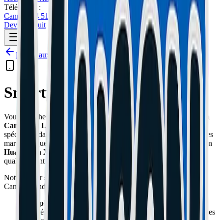
Téléphone :
Cannes: 04 51 26 27 50
Le Cannet: 04 51 26 27 51
Devis Gratuit
Retour aux services
Smartphones
Vous cherchez un expert pour la
réparation de votre téléphone à
Cannes ou Le Cannet
? Chez MaisonDuGeek, nous sommes
spécialisés dans le dépannage rapide et fiable de smartphones toutes
marques. Que vous possédiez un
iPhone
, un
Samsung Galaxy
, un
Huawei
, un
Xiaomi
ou un autre modèle Android, nos techniciens
qualifiés sont là pour redonner vie à votre appareil.
Notre atelier situé idéalement pour les résidents de Cannes et du
Cannet prend en charge tous types de pannes :
Remplacement d'écran cassé :
Nous réparons les écrans
fissurés, les problèmes d'affichage (taches noires, lignes) et les