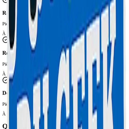
Réparation boutons / Audio
Pièces et main d'œuvre incluses
À partir de 30€
Récupération de données
Pièces et main d'œuvre incluses
À partir de 35€
Déblocage & Software
Pièces et main d'œuvre incluses
À partir de 20€
Questions fréquentes