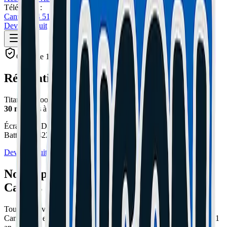
Téléphone :
Cannes: 04 51 26 27 50
Le Cannet: 04 51 26 27 51
Devis Gratuit
Garantie 1 an - Pièces d'origine
Réparation iPhone 15 Pro Max
Cannes
Titanium, zoom 5x, meilleure autonomie.
Réparation express en
30 minutes
à Cannes et Le Cannet.
Écran OLED 6.7 pouces 120Hz Always-On Titanium :
189€
|
Batterie (4422 mAh) :
79€
Devis Gratuit
04 51 26 27 51
Nos Réparations iPhone 15 Pro Max à
Cannes
Tous les services de réparation pour votre iPhone 15 Pro Max à
Cannes et Le Cannet. Diagnostic gratuit, devis immédiat, garantie 1