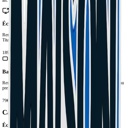
an.
Écran iPhone 15 Pro Max
Remplacement écran OLED 6.7 pouces 120Hz Always-On
Titanium. Titanium, zoom 5x, meilleure autonomie.
189€
Garantie 1 an
Batterie iPhone 15 Pro Max
Remplacement batterie 4422 mAh. Autonomie retrouvée comme au
premier jour.
79€
Garantie 1 an
Caractéristiques du iPhone 15 Pro Max
Écran