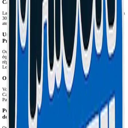
Cannes ?
La réparation de votre iPhone 15 Pro Max à Cannes est effectuée en
30 minutes pour un écran ou une batterie. Rendez-vous dans notre
atelier de Cannes Centre ou au Cannet sans rendez-vous.
Utilisez-vous des pièces d'origine pour le iPhone 15
Pro Max à Cannes ?
Oui, nous utilisons des pièces d'origine ou de qualité premium
équivalente pour votre iPhone 15 Pro Max à Cannes. Toutes nos
réparations sont garanties 1 an pièces et main d'œuvre à Cannes et
Le Cannet.
Où réparer mon iPhone 15 Pro Max à Cannes ?
Vous pouvez réparer votre iPhone 15 Pro Max à notre atelier de
Cannes Centre (67 Bd Carnot) ou à notre atelier du Cannet (78 Bd
Paul Doumer). Ouvert du lundi au samedi, sans rendez-vous.
Puis-je faire réparer mon iPhone 15 Pro Max à
domicile à Cannes ?
Oui, nous proposons un service de réparation à domicile pour votre