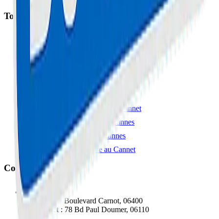
Top Interventions
Réparation Trottinette à Cannes
Réparation iPhone à Cannes
Réparation Samsung à Cannes
Réparation MacBook à Cannes
Réparation Console à Cannes
Réparation Smartphone au Cannet
Réparation Ordinateur à Cannes
Réparation Tablette à Cannes
Réparation Trottinette au Cannet
Contact
Cannes
: 67 Boulevard Carnot, 06400
Le Cannet
: 78 Bd Paul Doumer, 06110