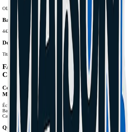
OLED 6.7 pouces 120Hz Always-On Titanium
Batterie
4422 mAh
Description
Titanium, zoom 5x, meilleure autonomie
FAQ - Réparation iPhone 15 Pro Max à
Cannes
Combien coûte la réparation d'un iPhone 15 Pro
Max à Cannes ?
Écran OLED 6.7 pouces 120Hz Always-On Titanium : 189€.
Batterie (4422 mAh) : 79€. Connecteur de charge : 49€-69€.
Caméra : sur devis. Diagnostic gratuit à Cannes et Le Cannet.
Quel délai pour réparer un iPhone 15 Pro Max à