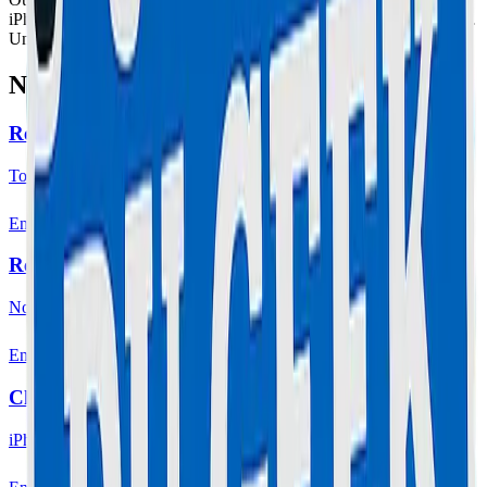
iPhone 15 Pro Max à Cannes, Le Cannet et dans un rayon de 20km.
Un supplément selon la distance s'applique.
Nos Autres Services à Cannes
Réparation iPhone Cannes
Tous modèles iPhone à Cannes.
En savoir plus
Réparateur Cannes
Notre réparateur à Cannes et Le Cannet.
En savoir plus
Changement Écran Cannes
iPhone, Samsung, Huawei à Cannes.