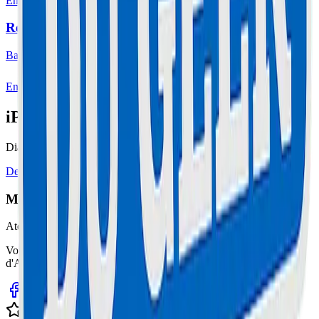
En savoir plus
Remplacement Batterie Cannes
Batterie neuve garantie 1 an.
En savoir plus
iPhone 15 Pro Max à Réparer à Cannes ?
Diagnostic gratuit, devis immédiat, réparation express 30 min.
Devis Gratuit
04 51 26 27 51
Maison Du Geek
Atelier Certifié
Votre expert en réparation informatique et électronique sur la Côte
d'Azur. Service rapide, fiable et garanti.
Avis clients sur Google