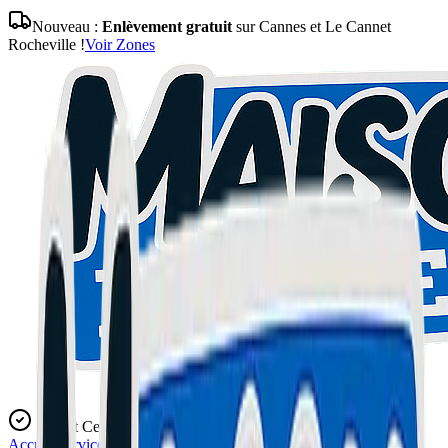
Nouveau :
Enlèvement gratuit
sur Cannes et Le Cannet
Rocheville !
Voir Zones
Expert Certifié
Accueil
Services
Blog
L'Atelier
Contact