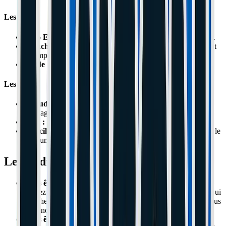
Les Plus
Zéro Entretien :
On peut rouler 5000 km sans rien toucher.
Étanche :
La pluie ou la boue ne rentrent pas. Ça freine tout
le temps pareil.
Solide :
Impossible à voiler ou casser.
Les Moins
Chaud :
Surchauffe dans les très longues descentes de
montagne.
Mou :
Moins de "mordant" à l'attaque du levier.
Difficile à réparer :
Si ça casse (rare), il faut démonter tout le
moteur.
Le Verdict de l'Atelier
Vous êtes un "Véltafeur" (Trajets Boulot/Dodo) :
Prenez du
Tambour
(Ninebot). Vous voulez une machine qui
marche le matin sans avoir à régler un étrier à la clé Allen tous
les lundis.
Vous êtes un "Pilote" (Sensations/Vitesse) :