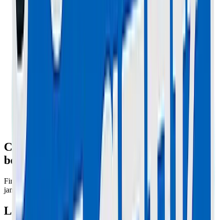
Changer un pneu sur Vsett 10+ : Le
bonheur de la jante 'Split Rim'
Fini la galère des pneus Xiaomi qu'on fait bouillir. Sur la Vsett, la
jante s'ouvre en deux. C'est du génie.
Le Tuto Express