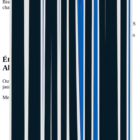
Branchez votre chargeur sur la trottinette et regardez la LED du
chargeur (le boîtier noir, pas l'écran de la trottinette).
LED Verte :
Le chargeur ne débite pas. Soit la batterie est
Pleine, soit le fusible est grillé, soit la batterie est morte (BMS
coupé).
LED Rouge :
Ça charge ! Si l'écran ne s'allume toujours pas
alors que la LED est Rouge, c'est probablement votre
Dashboard
(l'écran au guidon) qui est HS ou déconnecté.
Étape 2 : Le Multimètre (L'Arme
Absolue)
Ouvrez le deck (le plancher). Débranchez la batterie (grosse prise
jaune XT30 ou XT60). Prenez un multimètre réglé sur 200V DC.
Mesurez la tension sur la prise de la batterie.
0V :
Batterie coupée par le BMS ou fusible interne HS.
(Réparable par un pro).
Tension normale (ex: 36V-42V) :
La batterie est OK ! Le
problème vient donc du
Contrôleur
(Carte mère) ou du
Dashboard.