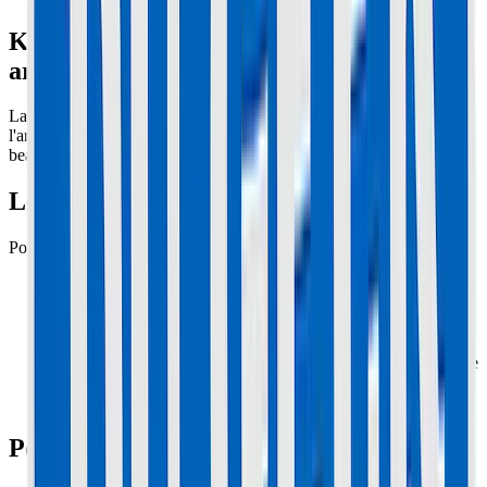
Kugoo G-Booster : Plus de moteur
arrière ? Diagnostic du Contrôleur
La G-Booster a deux contrôleurs séparés (A pour l'avant, B pour
l'arrière). Le B encaisse toute la charge en mode Single, et il chauffe
beaucoup.
Le Test Croisé (Infaillible)
Pour savoir si c'est le moteur ou le contrôleur :
Ouvrez le deck.
Débranchez les 3 fils de phase (Bleu/Vert/Jaune) du
contrôleur Arrière et branchez-les sur le contrôleur Avant.
Accélérez doucement (roues levées).
Si le moteur arrière tourne avec le contrôleur avant, alors votre
moteur est VIVANT. C'est votre contrôleur Arrière qui est
MORT.
Pourquoi ça grille ?