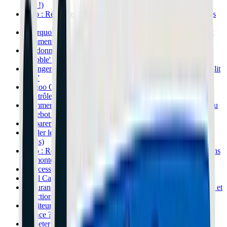
rien !)
Tuto : Régler le frein d'une Xiaomi M365 (Ça ne freine plus
?)
Pourquoi le garde-boue de la Xiaomi casse tout le temps (et
comment le sauver)
Guidonnage sur Kaabo Mantis : Comment arrêter le 'Death
Wobble' ?
Changer un pneu sur Vsett 10+ : Le bonheur de la jante 'Split
Rim'
Kugoo G-Booster : Plus de moteur arrière ? Diagnostic du
Contrôleur
Comment faire un Reset du BMS sur une batterie Xiaomi ou
Ninebot ? (LED Bleue clignotante)
Préparer sa trottinette pour l'hiver : Froid, Sel et Batterie
Régler le frein à tambour de la Ninebot Max G30 (Sans
outils)
Tuto : Réparer une crevaison Tubeless avec une Mèche (Sans
Démonter !)
L'accessoire à 2€ qui change la vie : La Valve Anti-Retour
Quel Casque choisir ? La vérité sur la norme NTA 8776
Assurance Trottinette : Oui, c'est OBLIGATOIRE (Risques et
Sanctions)
Limiteur de vitesse avec télécommande : Est-ce légal en
France ?
Où jeter sa batterie de trottinette ? (Ne faites pas n'importe