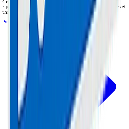
Geek
situé à Cannes (06) prend en charge cette réparation
rapidement avec un diagnostic professionnel, des pièces certifiées et
une garantie de 1 an.
Prendre Rendez-vous à l'Atelier