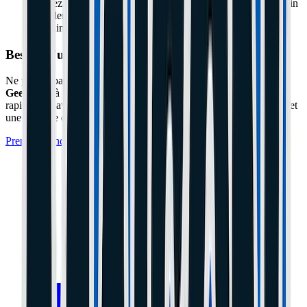
Prenez du
Disque
(Xiaomi Pro / Dualtron). Vous avez besoin
de piler fort face à un danger et vous aimez bricoler votre
machine.
Besoin d'un expert à Cannes ou Le Cannet ?
Ne prenez pas de risques avec votre matériel. L'atelier
Maison du
Geek
situé à Cannes (06) prend en charge cette réparation
rapidement avec un diagnostic professionnel, des pièces certifiées et
une garantie de 1 an.
Prendre Rendez-vous à l'Atelier