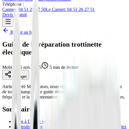
Téléphone :
Cannes: 04 51 26 27 50
Le Cannet: 04 51 26 27 51
Devis Gratuit
Retour au blog
Guide de la réparation trottinette
électrique
Mobilité
16 nov. 2025
5 min de lecture
Partager
Atelier agréé Minimotors, nous réparons les trottinettes électriques
de toutes marques. Ce guide réunit l'entretien courant, les pannes
fréquentes et la réglementation applicable dans les Alpes-Maritimes.
Sommaire
Frein à Disque vs Tambour : Le Match Définitif 2026
Ma trottinette ne s'allume plus : Guide de Diagnostic (Ne jetez