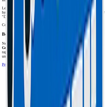
Le kit se fixe sur le châssis et sur le bras de suspension. Il freine
hydrauliquement les mouvements brusques du guidon. Réglez-le sur
"Dur" pour la vitesse, et "Mou" pour la ville.
Coût : environ 100-150€. Prix de votre sécurité à 60km/h.
Besoin d'un expert à Cannes ou Le Cannet ?
Ne prenez pas de risques avec votre matériel. L'atelier
Maison du
Geek
situé à Cannes (06) prend en charge cette réparation
rapidement avec un diagnostic professionnel, des pièces certifiées et
une garantie de 1 an.
Prendre Rendez-vous à l'Atelier