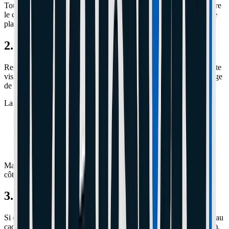
Tout le monde fait ça : on dévisse la vis sur le bras de l'étrier, on tire
le câble, on resserre. C'est bien, mais ça ne rapproche qu'une seule
plaquette (la mobile). Si vous tendez trop, le disque va frotter.
2. Le Secret : La Plaquette Fixe
Regardez à travers la roue, de l'autre côté de l'étrier. Il y a une petite
vis Allen cachée argentée (souvent du 2.5 ou 3mm). C'est le réglage
de la plaquette intérieure (celle qui ne bouge pas).
La méthode parfaite :
Vissez cette vis cachée pour rapprocher la plaquette fixe du
disque.
Arrêtez dès que ça frotte légèrement (tchick tchick tchick).
Dévissez d'un quart de tour pour que ça ne frotte plus.
Maintenant, votre disque est pris en sandwich bien serré des deux
côtés. Le freinage sera mordant !
3. Centrer l'étrier
Si ça frotte toujours, dévissez les 2 grosses vis qui tiennent l'étrier au
cadre. Freinez à fond avec la poignée maintenue (rislan ou copain).