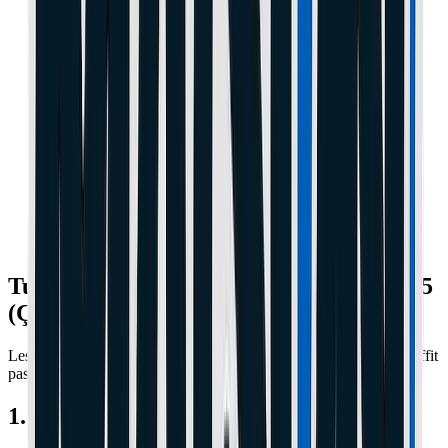
Tuto : Régler le frein d'une Xiaomi M365
(Ça ne freine plus ?)
Les plaquettes s'usent, c'est normal. Mais sur une Xiaomi, il ne suffit
pas de tendre le câble. Il y a un secret : la "Plaquette Fixe".
1. Tendre le câble (L'erreur classique)