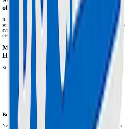
officielles)
Regardez sur le BMS (la carte électronique sur la batterie). Il y a
souvent un minuscule bouton interrupteur "Reset". Appuyez dessus
avec une pointe plastique. La LED doit changer de rythme ou
devenir fixe rouge puis bleue.
Méthode 2 : Le Débranchement (Reset
Hard)
Si pas de bouton :
Débranchez la nappe d'équilibrage (la large nappe
multicolore).
Attendez 10-15 minutes que les condensateurs se vident.
Rebranchez. Si la LED redevient bleue fixe ou clignote
lentement (normal), c'est gagné. Si elle clignote rouge
rapidement, une cellule est morte (déséquilibre > 0.3V).
Besoin d'un expert à Cannes ou Le Cannet ?
Ne prenez pas de risques avec votre matériel. L'atelier
Maison du