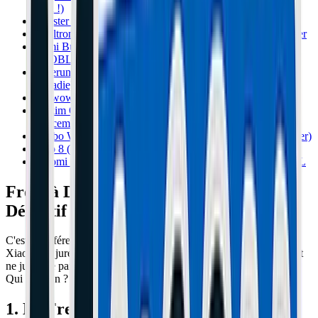
quoi !)
Booster une Xiaomi Essential en 48V : Adieu la lenteur !
Dualtron Spider : Pourquoi elle casse et comment la fiabiliser
Nami Burn-E (Viper) : Pourquoi l'Amortisseur de Direction
est OBLIGATOIRE
Teverun Fighter Supreme : Panne d'éclairage LED (La
Maladie)
E-Twow : Vos pneus pleins sont-ils devenus dangereux ?
Inokim OXO : Régler la suspension et supprimer le
grincement
Kaabo Wolf Warrior : Le problème de fourche avant (Danger)
Zero 8 (et 9) : Régler le frein tambour comme un pro
Xiaomi Pro 2 : Pourquoi le renfort de garde-boue est VITAL
Frein à Disque vs Tambour : Le Match
Définitif 2026
C'est la différence fondamentale entre les deux leaders du marché.
Xiaomi ne jure que par le frein à disque (comme un vélo). Ninebot
ne jure que par le frein à tambour (comme une voiture ancienne).
Qui a raison ? Tout dépend de votre usage.
1. Le Frein à Disque (La Performance