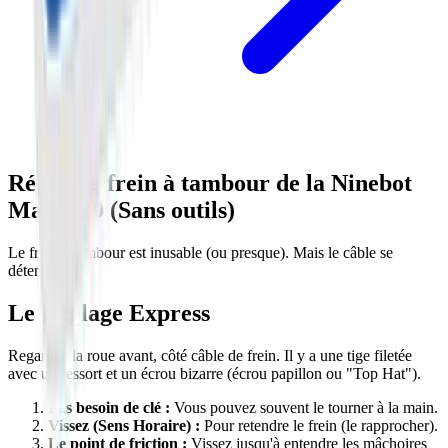
Régler le frein à tambour de la Ninebot
Max G30 (Sans outils)
Le frein à tambour est inusable (ou presque). Mais le câble se
détend.
Le Réglage Express
Regardez la roue avant, côté câble de frein. Il y a une tige filetée
avec un ressort et un écrou bizarre (écrou papillon ou "Top Hat").
Pas besoin de clé :
Vous pouvez souvent le tourner à la main.
Vissez (Sens Horaire) :
Pour retendre le frein (le rapprocher).
Le point de friction :
Vissez jusqu'à entendre les mâchoires