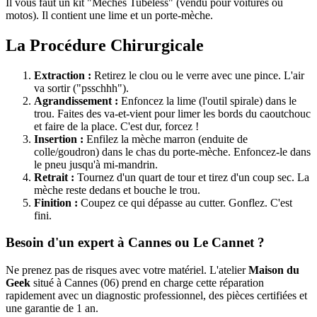
Il vous faut un kit "Mèches Tubeless" (vendu pour voitures ou
motos). Il contient une lime et un porte-mèche.
La Procédure Chirurgicale
Extraction :
Retirez le clou ou le verre avec une pince. L'air
va sortir ("psschhh").
Agrandissement :
Enfoncez la lime (l'outil spirale) dans le
trou. Faites des va-et-vient pour limer les bords du caoutchouc
et faire de la place. C'est dur, forcez !
Insertion :
Enfilez la mèche marron (enduite de
colle/goudron) dans le chas du porte-mèche. Enfoncez-le dans
le pneu jusqu'à mi-mandrin.
Retrait :
Tournez d'un quart de tour et tirez d'un coup sec. La
mèche reste dedans et bouche le trou.
Finition :
Coupez ce qui dépasse au cutter. Gonflez. C'est
fini.
Besoin d'un expert à Cannes ou Le Cannet ?
Ne prenez pas de risques avec votre matériel. L'atelier
Maison du
Geek
situé à Cannes (06) prend en charge cette réparation
rapidement avec un diagnostic professionnel, des pièces certifiées et
une garantie de 1 an.