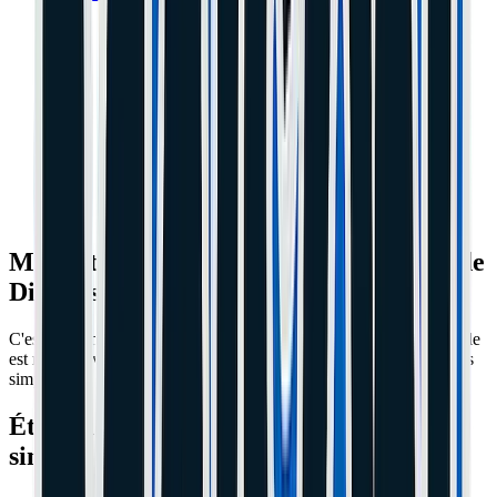
Ma trottinette ne s'allume plus : Guide de
Diagnostic (Ne jetez rien !)
C'est la panne la plus effrayante. Hier elle marchait, aujourd'hui elle
est morte. Avant de commander une batterie à 200€, faites ces tests
simples.
Étape 1 : Le test du Chargeur (Le plus
simple)