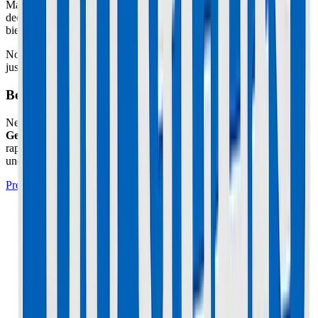
Mauvaise dissipation thermique. Le contrôleur est enfermé dans le
deck sans pâte thermique. Quand vous le changez, assurez-vous de
bien le coller au châssis pour dissiper la chaleur.
Note : Vérifiez aussi le bouton guidon Single/Dual. Parfois, c'est
juste le bouton qui est oxydé !
Besoin d'un expert à Cannes ou Le Cannet ?
Ne prenez pas de risques avec votre matériel. L'atelier
Maison du
Geek
situé à Cannes (06) prend en charge cette réparation
rapidement avec un diagnostic professionnel, des pièces certifiées et
une garantie de 1 an.
Prendre Rendez-vous à l'Atelier