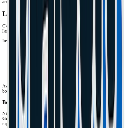
arrière, plus de frein régénératif).
La Solution : Le Renfort (Bracket)
C'est une petite pièce en métal ou en plastique (PLA/ABS) qui relie
l'arrière du garde-boue à l'axe de la roue.
Installation Rapide :
Dévissez les caches latéraux réflecteurs.
Dévissez légèrement les écrous de roue (pas besoin d'enlever
la roue).
Glissez les pattes du renfort sous les écrous ou vis de cache.
Vissez l'autre extrémité sur le garde-boue (souvent en
remplaçant la vis du feu arrière par une plus longue).
Avec ça, vous pouvez même (presque) monter debout sur le garde-
boue !
Besoin d'un expert à Cannes ou Le Cannet ?
Ne prenez pas de risques avec votre matériel. L'atelier
Maison du
Geek
situé à Cannes (06) prend en charge cette réparation
rapidement avec un diagnostic professionnel, des pièces certifiées et