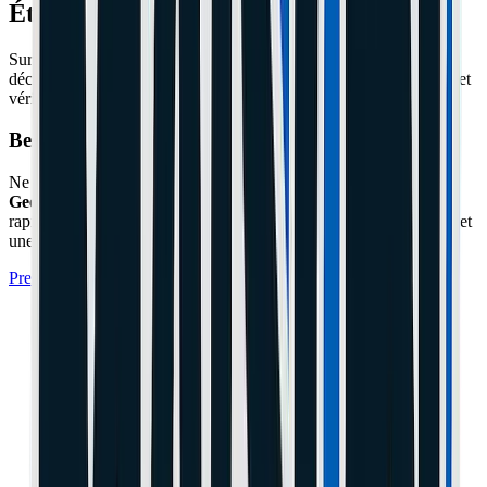
Étape 3 : Le Câble Dashboard
Sur les Xiaomi/Ninebot, le câble qui monte dans la potence se
déconnecte parfois avec les vibrations. Dévissez le guidon (4 vis) et
vérifiez que la petite prise noire est bien clipsée.
Besoin d'un expert à Cannes ou Le Cannet ?
Ne prenez pas de risques avec votre matériel. L'atelier
Maison du
Geek
situé à Cannes (06) prend en charge cette réparation
rapidement avec un diagnostic professionnel, des pièces certifiées et
une garantie de 1 an.
Prendre Rendez-vous à l'Atelier