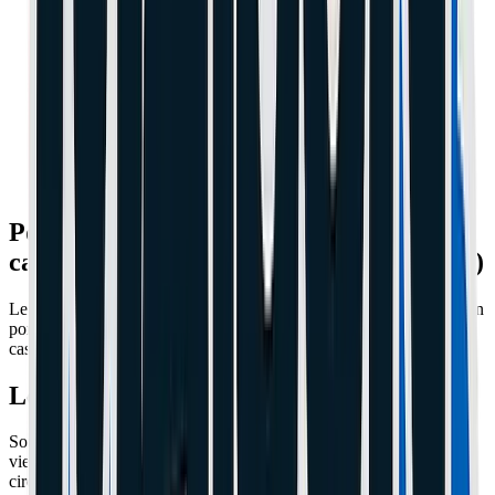
Pourquoi le garde-boue de la Xiaomi
casse tout le temps (et comment le sauver)
Le garde-boue arrière ne tient que par 3 petites vis à l'avant. C'est un
porte-à-faux trop long. Avec les pneus pleins (plus de vibrations), il
casse en moins de 200km.
Le Symptôme : Câble coupé
Souvent, avant que le garde-boue ne casse complètement, le pneu
vient frotter le câble du feu arrière à l'intérieur. Résultat : court-
circuit, et parfois ça grille le fusible F2 du contrôleur (plus de feu