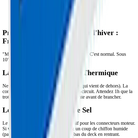
Préparer sa trottinette pour l'hiver :
Froid, Sel et Batterie
"Ma trottinette a perdu 10km d'autonomie !" C'est normal. Sous
10°C, la chimie du Lithium ralentit.
La Règle d'Or : Le Choc Thermique
Ne chargez JAMAIS une batterie gelée (qui vient de dehors). La
condensation interne peut créer un court-circuit. Attendez 1h que la
trottinette revienne à température ambiante avant de brancher.
Le Tueur Silencieux : Le Sel
Le sel de déneigement est ultra-corrosif pour les connecteurs moteur.
Si vous roulez sur route salée, passez un coup de chiffon humide
(pas de jet d'eau !) sur les roues et le bas du deck en rentrant.