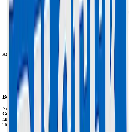
Démontez la roue :
Débranchez le câble moteur (attention, il
passe parfois dans le bras) et dévissez les écrous d'axe (Clé 19
ou 21).
Dégonflez :
Vérifiez qu'il n'y a plus d'air.
Ouvrez la jante :
Retirez les 6 vis Allen qui tiennent les deux
flasques de jante ensemble.
Séparez :
La jante s'ouvre. Le pneu et la chambre à air
tombent tout seuls.
Attention au remontage :
Ne pincez pas la chambre à air entre les deux demi-jantes !
Gonflez-la un tout petit peu pour qu'elle prenne sa forme.
Mettez du FREIN FILET sur les vis de jante. Si elles se
desserrent en roulant, la roue s'ouvre !
Respectez le sens de rotation du pneu (flèche sur le flanc).
Besoin d'un expert à Cannes ou Le Cannet ?
Ne prenez pas de risques avec votre matériel. L'atelier
Maison du
Geek
situé à Cannes (06) prend en charge cette réparation
rapidement avec un diagnostic professionnel, des pièces certifiées et
une garantie de 1 an.