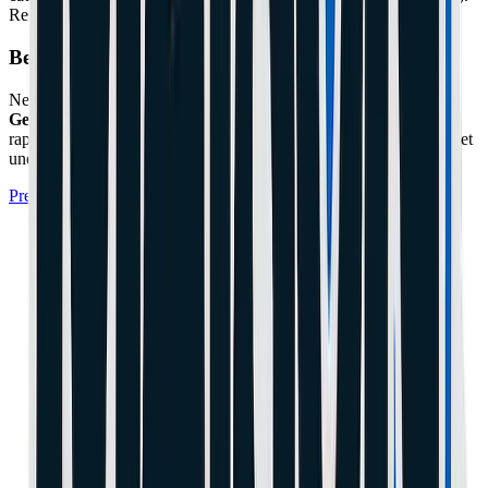
Resserrez les vis. L'étrier est parfaitement centré.
Besoin d'un expert à Cannes ou Le Cannet ?
Ne prenez pas de risques avec votre matériel. L'atelier
Maison du
Geek
situé à Cannes (06) prend en charge cette réparation
rapidement avec un diagnostic professionnel, des pièces certifiées et
une garantie de 1 an.
Prendre Rendez-vous à l'Atelier