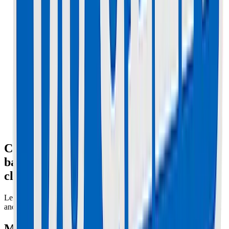
Comment faire un Reset du BMS sur une
batterie Xiaomi ou Ninebot ? (LED Bleue
clignotante)
Le BMS (Battery Management System) coupe tout s'il détecte une
anomalie (surcharge, court-circuit). Parfois, il bugge et reste bloqué.
Méthode 1 : Le petit bouton (Batteries