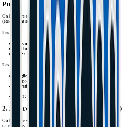
Pure)
On le trouve sur Xiaomi M365, Pro, Dualtron, Kaabo. Une pince
(étrier) vient serrer un disque en métal.
Les Plus
Puissance :
Ça bloque la roue instantanément si on veut.
Toucher :
On dose très précisément le freinage.
Style :
Ça fait "sport".
Les Moins
Fragile :
Le disque se voile au moindre choc (trottoir,
transport).
Entretien :
Il faut changer les plaquettes tous les 500-1000
km.
Bruit :
Ça "chante" ou "couine" quand c'est mouillé.
2. Le Frein à Tambour (L'Indestructible)
On le trouve sur Ninebot G30 Max, E25, E45. Tout est enfermé
dans la roue.