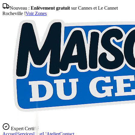
Nouveau :
Enlèvement gratuit
sur Cannes et Le Cannet
Rocheville !
Voir Zones
Expert Certifié
Accueil
Services
Blog
L'Atelier
Contact