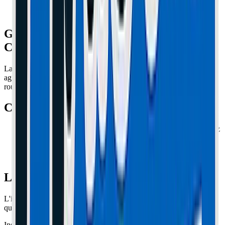
Guidonnage sur Kaabo Mantis :
Comment arrêter le 'Death Wobble' ?
La Mantis a une géométrie très verticale (chasse courte) qui la rend
agile en ville, mais instable à haute vitesse. Le moindre défaut de
route peut lancer une oscillation incontrôlable : le "Speed Wobble".
Causes Secondaires
Pneu mal équilibré :
Fréquent sur les pneus chinois. Vérifiez
s'il "danse" en faisant tourner la roue dans le vide.
Jeu de direction :
Vérifiez le serrage des grosses bagues
crantées à la base de la potence.
La Solution Ultime : Le Damper
L'installation d'un amortisseur de direction (Steering Damper) est
quasi-obligatoire sur la Mantis 10 et 8 si vous roulez vite.
Installation :